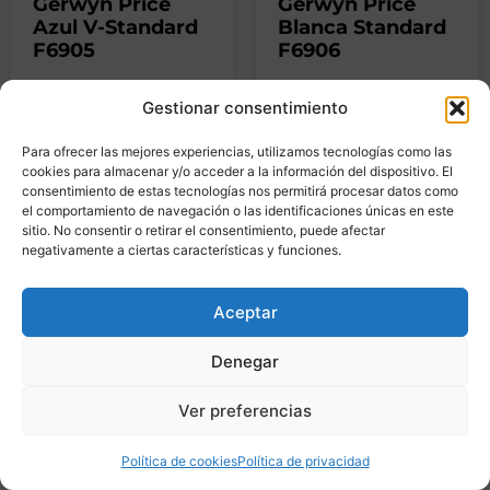
Gerwyn Price
Gerwyn Price
Azul V-Standard
Blanca Standard
F6905
F6906
7,98
€
7,98
€
IVA
IVA
Gestionar consentimiento
incluido
incluido
Para ofrecer las mejores experiencias, utilizamos tecnologías como las
cookies para almacenar y/o acceder a la información del dispositivo. El
Añadir al
Añadir al
consentimiento de estas tecnologías nos permitirá procesar datos como
carrito
carrito
el comportamiento de navegación o las identificaciones únicas en este
sitio. No consentir o retirar el consentimiento, puede afectar
negativamente a ciertas características y funciones.
Aceptar
Denegar
Ver preferencias
Política de cookies
Política de privacidad