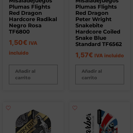
Misaladejuegos
Misaladejuegos
Plumas Flights
Plumas Flights
Red Dragon
Red Dragon
Hardcore Radikal
Peter Wright
Negro Rosa
Snakebite
TF6800
Hardcore Coiled
Snake Blue
1,50
€
IVA
Standard TF6562
incluido
1,57
€
IVA incluido
Añadir al
Añadir al
carrito
carrito