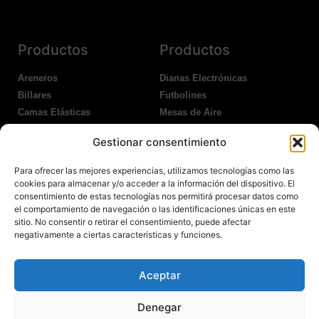
Productos
Productos
Areneros
Dianas Electrónicas
Billares
Futbolines
Camas Elásticas
Mesas de Aire
Coches Kart
Ping Pong Interior
Gestionar consentimiento
Columpios
Ping Pong Exterior
Para ofrecer las mejores experiencias, utilizamos tecnologías como las
Nosotros
Legales
cookies para almacenar y/o acceder a la información del dispositivo. El
consentimiento de estas tecnologías nos permitirá procesar datos como
el comportamiento de navegación o las identificaciones únicas en este
Atención al Cliente
Aviso Legal
sitio. No consentir o retirar el consentimiento, puede afectar
Garantías
Política de Privacidad
negativamente a ciertas características y funciones.
Contacto
Política de Cookies
Política Devoluciones
Polítíca de RRSS
Aceptar
Transporte y Entrega
Denegar