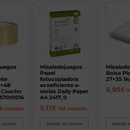
juegos
Misaladejuegos
Misalad
Papel
Bolsa Pl
nte
fotocopiadora
27×35 1k
2×48
ecoeficiente a-
6,95
€
I
 Caucho
series Daily Paper
357001016
A4 2417_0
5,11
€
A incluido
IVA incluido
 carrito
Añadir al carrito
Añadir a