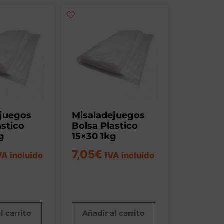
ejuegos
Misaladejuegos
astico
Bolsa Plastico
g
15×30 1kg
7,05
€
VA incluido
IVA incluido
l carrito
Añadir al carrito