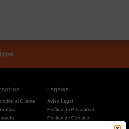
tros
osotros
Legales
ención al Cliente
Aviso Legal
rantías
Política de Privacidad
ntacto
Política de Cookies
lítica Devoluciones
Polítíca de RRSS