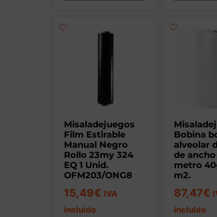
Misaladejuegos
Misalade
Film Estirable
Bobina bo
Manual Negro
alveolar 
Rollo 23my 324
de ancho
EQ 1 Unid.
metro 40
OFM203/ONG8
m2.
15,49
€
87,47
€
IVA
incluido
incluido