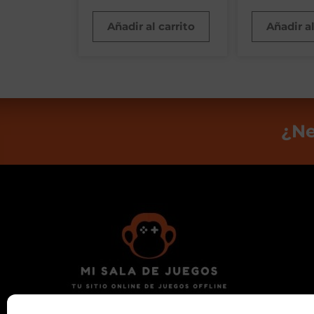
Añadir al carrito
Añadir al
¿Ne
Encuentra tu nuevo billar, futbolín, diana,