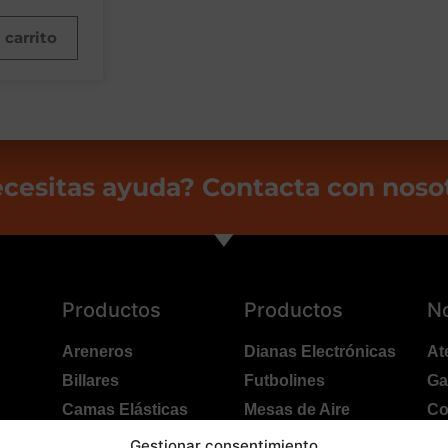
 carrito
cesitas ayuda? Contacta con noso
Productos
Productos
N
Areneros
Dianas Electrónicas
At
Billares
Futbolines
Ga
Camas Elásticas
Mesas de Aire
Co
Coches Kart
Ping Pong Interior
Po
Gestionar consentimiento