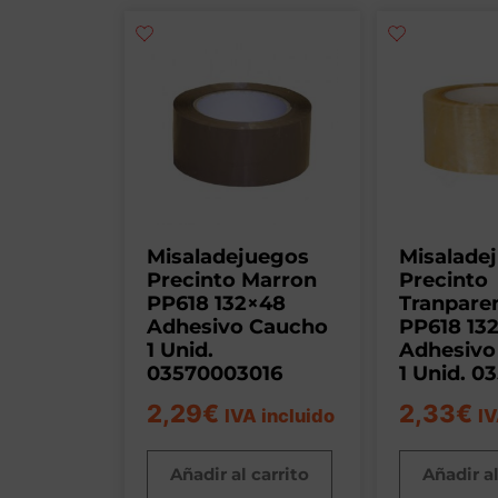
Misaladejuegos
Misalade
Precinto Marron
Precinto
PP618 132×48
Tranpare
Adhesivo Caucho
PP618 13
1 Unid.
Adhesivo
03570003016
1 Unid. 0
2,29
€
2,33
€
IVA incluido
IV
Añadir al carrito
Añadir al