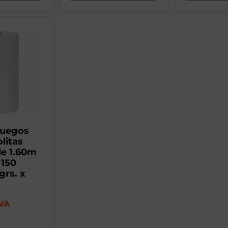
juegos
litas
de 1.60m
 150
grs. x
IVA