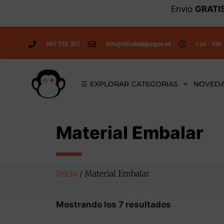
Envio
GRATI
961 152 301
info@misaladejuegos.es
Lun - Vie:
☰ EXPLORAR CATEGORIAS
NOVED
Material Embalar
Inicio
/ Material Embalar
Mostrando los 7 resultados