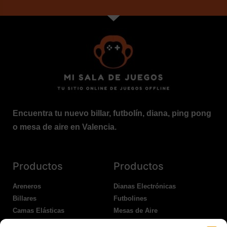
Encuentra tu nuevo billar, futbolín, diana, ping pong
o mesa de aire en Valencia.
Productos
Productos
Areneros
Dianas Electrónicas
Billares
Futbolines
Camas Elásticas
Mesas de Aire
Coches Kart
Ping Pong Interior