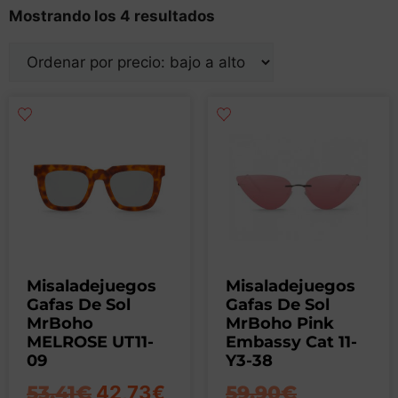
Mostrando los 4 resultados
Misaladejuegos
Misaladejuegos
Gafas De Sol
Gafas De Sol
MrBoho
MrBoho Pink
MELROSE UT11-
Embassy Cat 11-
09
Y3-38
53,41
€
42,73
€
59,90
€