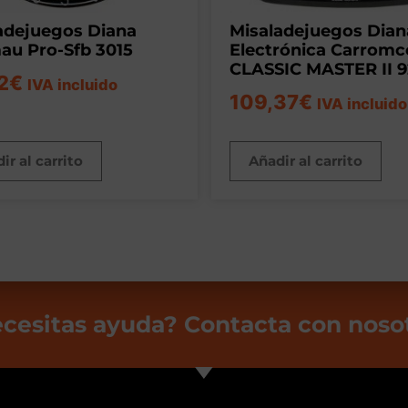
adejuegos Diana
Misaladejuegos Dian
u Pro-Sfb 3015
Electrónica Carromc
CLASSIC MASTER II 
2
€
IVA incluido
109,37
€
IVA incluido
ir al carrito
Añadir al carrito
cesitas ayuda? Contacta con noso