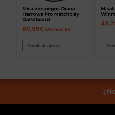
Misaladejuegos Diana
Misal
Harrows Pro Matchplay
Winma
Dartsboard
43,2
60,96
€
IVA incluido
Añadir al carrito
Añad
¿Ne