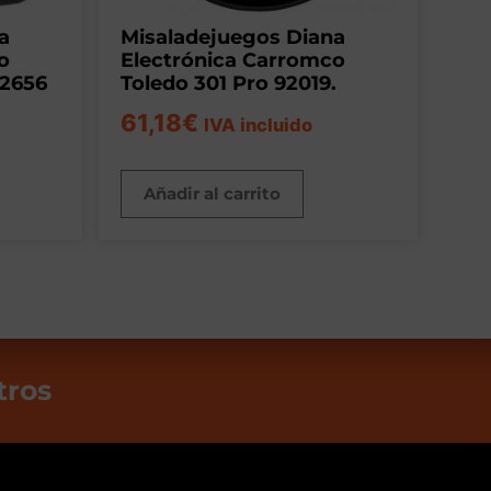
a
Misaladejuegos Diana
o
Electrónica Carromco
92656
Toledo 301 Pro 92019.
61,18
€
IVA incluido
Añadir al carrito
tros