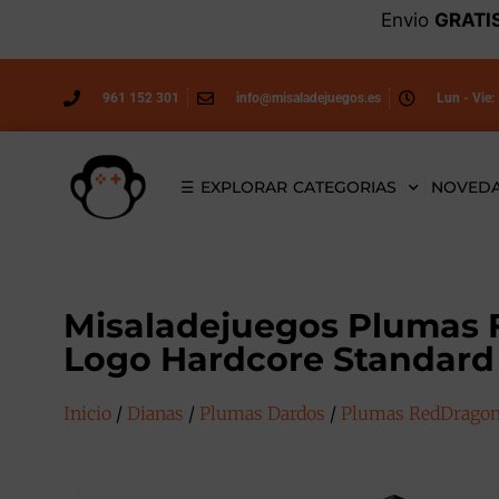
Envio
GRATI
961 152 301
info@misaladejuegos.es
Lun - Vie:
☰ EXPLORAR CATEGORIAS
NOVED
Misaladejuegos Plumas 
Logo Hardcore Standard
Inicio
/
Dianas
/
Plumas Dardos
/
Plumas RedDrago