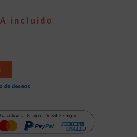
VA incluido
r
ta de deseos