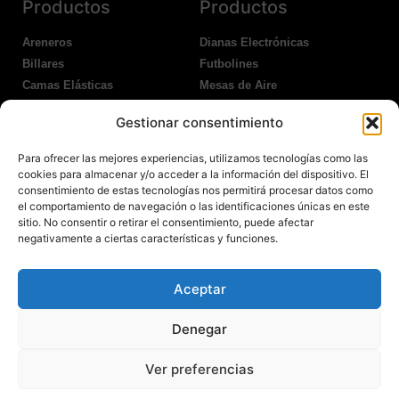
Productos
Productos
Areneros
Dianas Electrónicas
Billares
Futbolines
Camas Elásticas
Mesas de Aire
Coches Kart
Ping Pong Interior
Gestionar consentimiento
Columpios
Ping Pong Exterior
Para ofrecer las mejores experiencias, utilizamos tecnologías como las
Nosotros
Legales
cookies para almacenar y/o acceder a la información del dispositivo. El
consentimiento de estas tecnologías nos permitirá procesar datos como
el comportamiento de navegación o las identificaciones únicas en este
Atención al Cliente
Aviso Legal
sitio. No consentir o retirar el consentimiento, puede afectar
Garantías
Política de Privacidad
negativamente a ciertas características y funciones.
Contacto
Política de Cookies
Política Devoluciones
Polítíca de RRSS
Aceptar
Transporte y Entrega
Denegar
Ver preferencias
© 2022 Todos los derechos reservados.