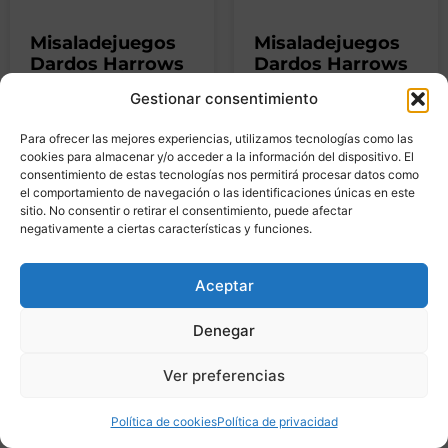
Misaladejuegos
Misaladejuegos
Dardos Harrows
Dardos Harrows
Chizzy Dave
Darts Dave
Gestionar consentimiento
Chisnall Steel
Chisnall Chizzy
Brass 21gr
Brass 22gr
Para ofrecer las mejores experiencias, utilizamos tecnologías como las
BD82322
cookies para almacenar y/o acceder a la información del dispositivo. El
16,57
€
IVA
consentimiento de estas tecnologías nos permitirá procesar datos como
18,41
€
16,57
€
el comportamiento de navegación o las identificaciones únicas en este
incluido
sitio. No consentir o retirar el consentimiento, puede afectar
IVA incluido
negativamente a ciertas características y funciones.
Añadir al
Añadir al
Aceptar
carrito
carrito
Denegar
Ver preferencias
Política de cookies
Política de privacidad