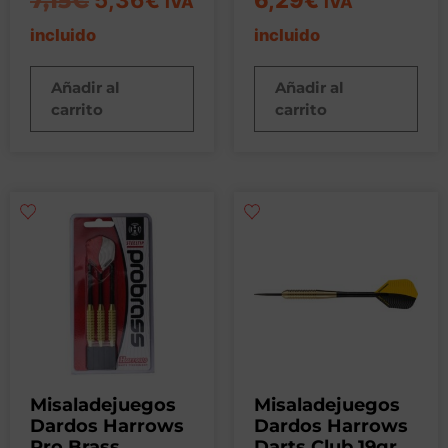
7,15
€
IVA
IVA
incluido
incluido
Añadir al
Añadir al
carrito
carrito
Misaladejuegos
Misaladejuegos
Dardos Harrows
Dardos Harrows
Pro Brass
Darts Club 19gr