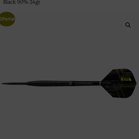
Black 90% 24gr
Oferta!