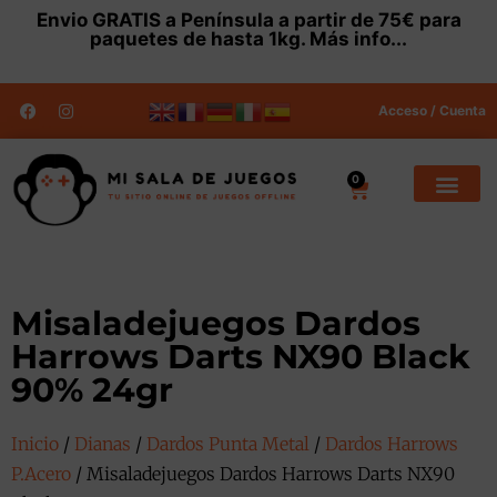
Envio
GRATIS
a Península a partir de 75€ para
paquetes de hasta 1kg.
Más info...
Acceso / Cuenta
0
Misaladejuegos Dardos
Harrows Darts NX90 Black
90% 24gr
Inicio
/
Dianas
/
Dardos Punta Metal
/
Dardos Harrows
P.Acero
/ Misaladejuegos Dardos Harrows Darts NX90