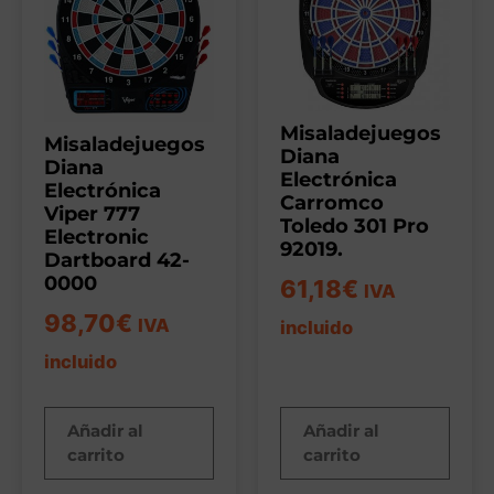
Misaladejuegos
Misaladejuegos
Diana
Diana
Electrónica
Electrónica
Carromco
Viper 777
Toledo 301 Pro
Electronic
92019.
Dartboard 42-
0000
61,18
€
IVA
98,70
€
IVA
incluido
incluido
Añadir al
Añadir al
carrito
carrito