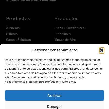
Productos
Productos
Areneros
Dianas Electrónicas
Billares
Futbolines
Camas Elásticas
Mesas de Aire
Coches Kart
Ping Pong Interior
Gestionar consentimiento
Columpios
Ping Pong Exterior
Para ofrecer las mejores experiencias, utilizamos tecnologías como las
Nosotros
Legales
cookies para almacenar y/o acceder a la información del dispositivo. El
consentimiento de estas tecnologías nos permitirá procesar datos como
el comportamiento de navegación o las identificaciones únicas en este
Atención al Cliente
Aviso Legal
sitio. No consentir o retirar el consentimiento, puede afectar
Garantías
Política de Privacidad
negativamente a ciertas características y funciones.
Contacto
Política de Cookies
Política Devoluciones
Polítíca de RRSS
Aceptar
Transporte y Entrega
Denegar