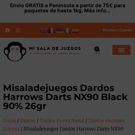
Envio
GRATIS
a Península a partir de 75€ para
paquetes de hasta 1kg.
Más info...
Acceso / Cuenta
0
Misaladejuegos Dardos
Harrows Darts NX90 Black
90% 26gr
Inicio
/
Dianas
/
Dardos Punta Metal
/
Dardos Harrows
P.Acero
/ Misaladejuegos Dardos Harrows Darts NX90