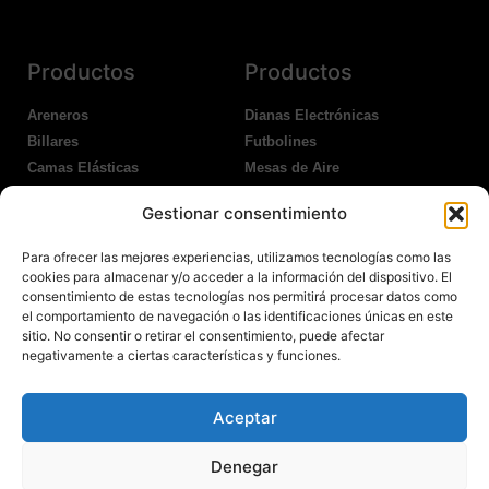
Productos
Productos
Areneros
Dianas Electrónicas
Billares
Futbolines
Camas Elásticas
Mesas de Aire
Coches Kart
Ping Pong Interior
Gestionar consentimiento
Columpios
Ping Pong Exterior
Para ofrecer las mejores experiencias, utilizamos tecnologías como las
Nosotros
Legales
cookies para almacenar y/o acceder a la información del dispositivo. El
consentimiento de estas tecnologías nos permitirá procesar datos como
el comportamiento de navegación o las identificaciones únicas en este
Atención al Cliente
Aviso Legal
sitio. No consentir o retirar el consentimiento, puede afectar
Garantías
Política de Privacidad
negativamente a ciertas características y funciones.
Contacto
Política de Cookies
Política Devoluciones
Polítíca de RRSS
Aceptar
Transporte y Entrega
Denegar