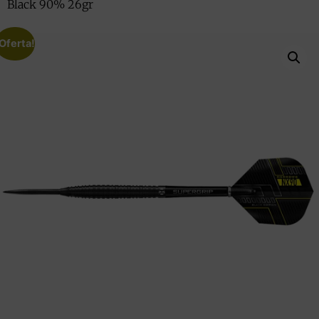
Black 90% 26gr
Oferta!