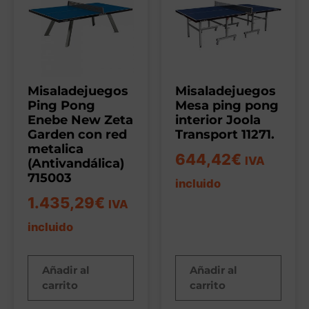
Misaladejuegos
Misaladejuegos
Ping Pong
Mesa ping pong
Enebe New Zeta
interior Joola
Garden con red
Transport 11271.
metalica
644,42
€
IVA
(Antivandálica)
715003
incluido
1.435,29
€
IVA
incluido
Añadir al
Añadir al
carrito
carrito