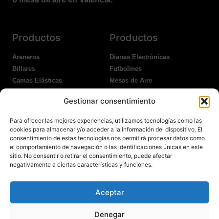
Productos
Productos
Areneros
Dianas Electrónicas
Billares
Futbolines
Camas Elásticas
Mesas de Aire
Coches Kart
Ping Pong Interior
Gestionar consentimiento
Columpios
Ping Pong Exterior
Para ofrecer las mejores experiencias, utilizamos tecnologías como las
Nosotros
Legales
cookies para almacenar y/o acceder a la información del dispositivo. El
consentimiento de estas tecnologías nos permitirá procesar datos como
el comportamiento de navegación o las identificaciones únicas en este
Atención al Cliente
Aviso Legal
sitio. No consentir o retirar el consentimiento, puede afectar
Garantías
Política de Privacidad
negativamente a ciertas características y funciones.
Contacto
Política de Cookies
Política Devoluciones
Polítíca de RRSS
Aceptar
Transporte y Entrega
Denegar