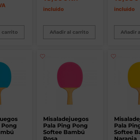
VA
incluido
incluido
 carrito
Añadir al carrito
Añadir a
juegos
Misaladejuegos
Misalad
g Pong
Pala Ping Pong
Pala Pin
ambú
Softee Bambú
Softee 
Rosa
Naranja