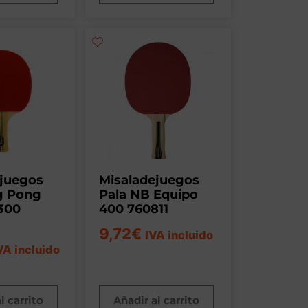
ejuegos
Misaladejuegos
g Pong
Pala NB Equipo
300
400 760811
9,72
€
IVA incluido
VA incluido
l carrito
Añadir al carrito