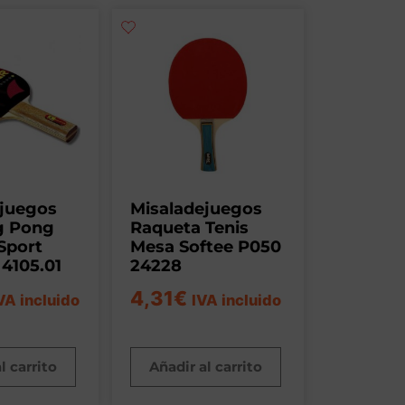
ejuegos
Misaladejuegos
g Pong
Raqueta Tenis
Sport
Mesa Softee P050
 4105.01
24228
4,31
€
VA incluido
IVA incluido
l carrito
Añadir al carrito