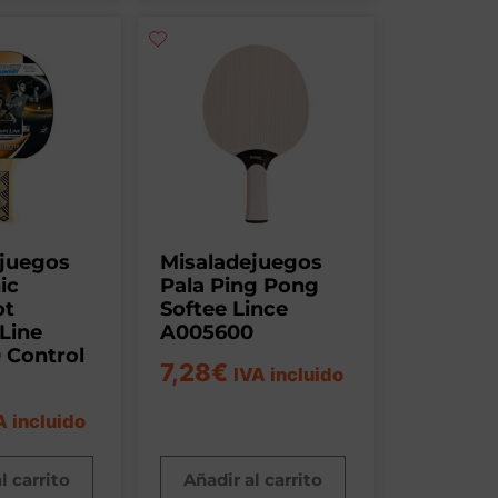
ejuegos
Misaladejuegos
ic
Pala Ping Pong
ot
Softee Lince
Line
A005600
0 Control
7,28
€
IVA incluido
A incluido
l carrito
Añadir al carrito