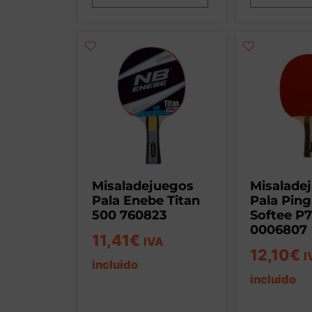
Misaladejuegos
Misalade
Pala Enebe Titan
Pala Pin
500 760823
Softee P
0006807
11,41
€
IVA
12,10
€
I
incluido
incluido