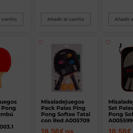
 carrito
Añadir al carrito
Añadir a
juegos
Misaladejuegos
Misalad
g Pong
Pack Palas Ping
Set Pala
ambú
Pong Softee Tatai
Pong Sof
con Red A005709
A005599
003.1
18,56
€
18,58
€
IVA