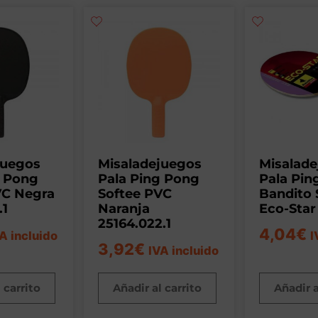
juegos
Misaladejuegos
Misalad
g Pong
Pala Ping Pong
Pala Pin
VC Negra
Softee PVC
Bandito 
.1
Naranja
Eco-Star
25164.022.1
4,04
€
A incluido
I
3,92
€
IVA incluido
 carrito
Añadir al carrito
Añadir a