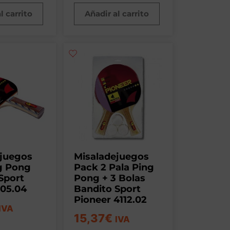
l carrito
Añadir al carrito
ejuegos
Misaladejuegos
g Pong
Pack 2 Pala Ping
Sport
Pong + 3 Bolas
105.04
Bandito Sport
Pioneer 4112.02
IVA
15,37
€
IVA