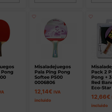
juegos
Misaladejuegos
Misalad
g Pong
Pala Ping Pong
Pack 2 P
700
Softee P500
Pong + 3
0006806
Red Band
Eco-Star 
12,14
€
VA
IVA
12,66
€
incluido
incluido