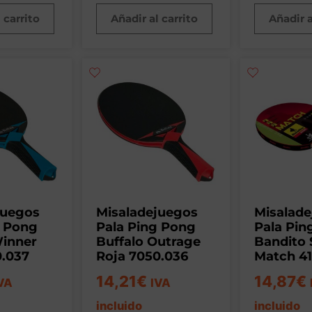
 carrito
Añadir al carrito
Añadir a
juegos
Misaladejuegos
Misalad
g Pong
Pala Ping Pong
Pala Pin
Winner
Buffalo Outrage
Bandito 
0.037
Roja 7050.036
Match 4
14,21
€
14,87
€
VA
IVA
incluido
incluido