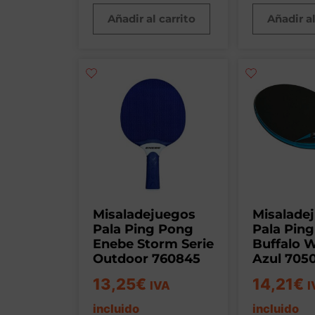
Añadir al carrito
Añadir al
Misaladejuegos
Misalade
Pala Ping Pong
Pala Pin
Enebe Storm Serie
Buffalo 
Outdoor 760845
Azul 705
13,25
€
14,21
€
IVA
I
incluido
incluido