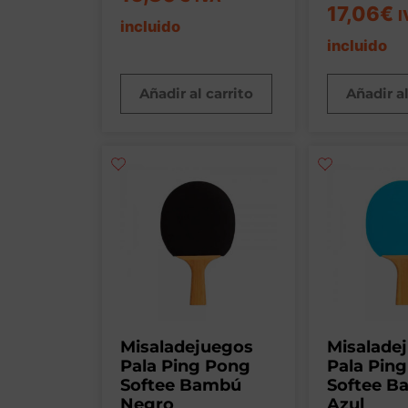
17,06
€
I
incluido
incluido
Añadir al carrito
Añadir al
Misaladejuegos
Misalade
Pala Ping Pong
Pala Pin
Softee Bambú
Softee B
Negro
Azul