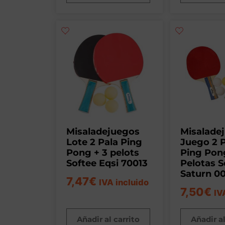
Misaladejuegos
Misalade
Lote 2 Pala Ping
Juego 2 
Pong + 3 pelots
Ping Pon
Softee Eqsi 70013
Pelotas S
Saturn 0
7,47
€
IVA incluido
7,50
€
IV
Añadir al carrito
Añadir al