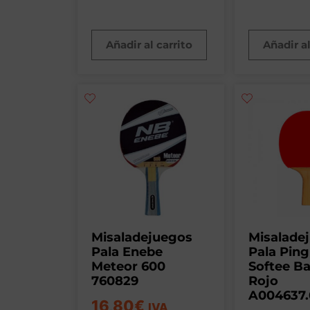
Añadir al carrito
Añadir al
Misaladejuegos
Misalade
Pala Enebe
Pala Pin
Meteor 600
Softee B
760829
Rojo
A004637.
16,80
€
IVA