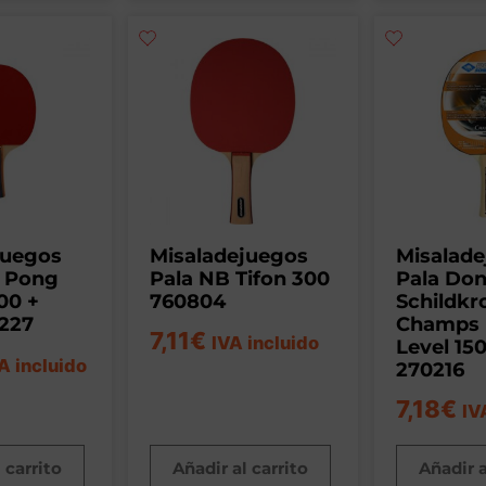
juegos
Misaladejuegos
Misalad
g Pong
Pala NB Tifon 300
Pala Don
00 +
760804
Schildkr
227
Champs 
7,11
€
IVA incluido
Level 15
A incluido
270216
7,18
€
IV
 carrito
Añadir al carrito
Añadir a