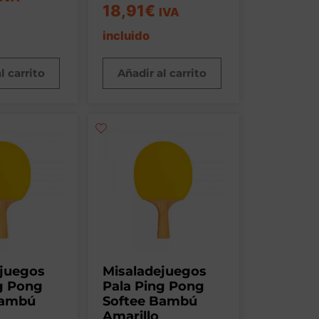
18,91
€
IVA
incluido
l carrito
Añadir al carrito
ejuegos
Misaladejuegos
g Pong
Pala Ping Pong
Bambú
Softee Bambú
Amarillo