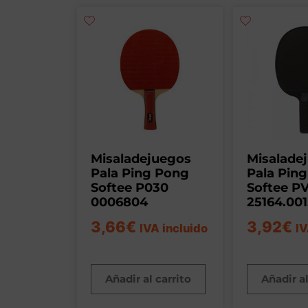
Misaladejuegos
Misalade
Pala Ping Pong
Pala Pin
Softee P030
Softee P
0006804
25164.001
3,66
€
3,92
€
IVA incluido
IV
Añadir al carrito
Añadir al