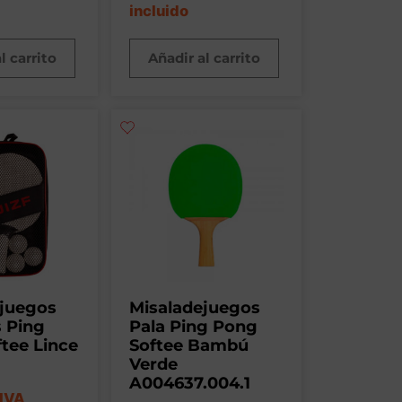
incluido
l carrito
Añadir al carrito
ejuegos
Misaladejuegos
s Ping
Pala Ping Pong
tee Lince
Softee Bambú
Verde
A004637.004.1
IVA