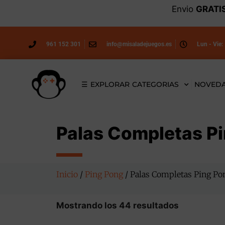
Envio
GRATI
961 152 301
info@misaladejuegos.es
Lun - Vie:
☰ EXPLORAR CATEGORIAS
NOVED
Palas Completas P
Inicio
/
Ping Pong
/ Palas Completas Ping Po
Mostrando los 44 resultados