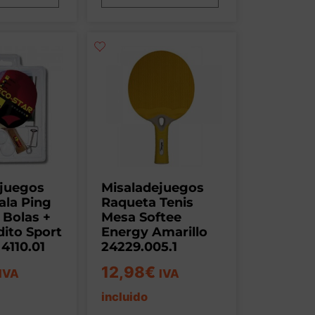
ejuegos
Misaladejuegos
ala Ping
Raqueta Tenis
 Bolas +
Mesa Softee
ito Sport
Energy Amarillo
4110.01
24229.005.1
12,98
€
IVA
IVA
incluido