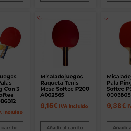
juegos
Misaladejuegos
Misalad
Palas
Raqueta Tenis
Pala Pin
g Con 3
Mesa Softee P200
Softee P
oftee
A002565
0006805
006812
9,15
€
9,38
€
IVA incluido
I
A incluido
 carrito
Añadir al carrito
Añadir a