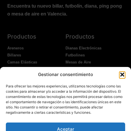
Encuentra tu nuevo billar, futbolín, diana, ping pong
o mesa de aire en Valencia.
Productos
Productos
Areneros
Dianas Electrónicas
Billares
Futbolines
Camas Elásticas
Mesas de Aire
Coches Kart
Ping Pong Interior
Gestionar consentimiento
Columpios
Ping Pong Exterior
Para ofrecer las mejores experiencias, utilizamos tecnologías como las
Nosotros
Legales
cookies para almacenar y/o acceder a la información del dispositivo. El
consentimiento de estas tecnologías nos permitirá procesar datos como
el comportamiento de navegación o las identificaciones únicas en este
Atención al Cliente
Aviso Legal
sitio. No consentir o retirar el consentimiento, puede afectar
Garantías
Política de Privacidad
negativamente a ciertas características y funciones.
Contacto
Política de Cookies
Política Devoluciones
Polítíca de RRSS
Aceptar
Transporte y Entrega