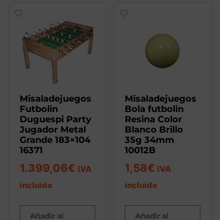
Misaladejuegos
Misaladejuegos
Futbolin
Bola futbolin
Duguespi Party
Resina Color
Jugador Metal
Blanco Brillo
Grande 183×104
35g 34mm
16371
10012B
1.399,06
€
1,58
€
IVA
IVA
incluido
incluido
Añadir al
Añadir al