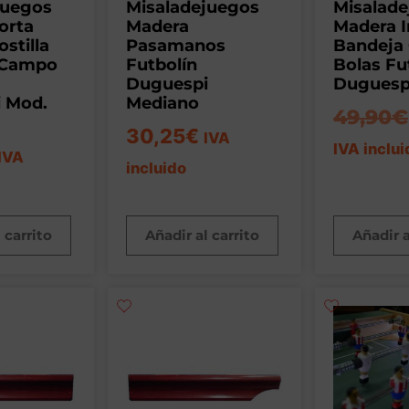
juegos
Misaladejuegos
Misalad
orta
Madera
Madera I
stilla
Pasamanos
Bandeja 
 Campo
Futbolín
Bolas Fu
Duguespi
Duguesp
 Mod.
Mediano
49,90
€
30,25
€
IVA
IVA inclui
IVA
incluido
 carrito
Añadir al carrito
Añadir a