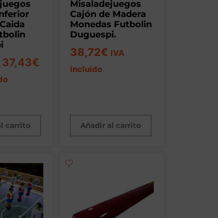
ejuegos
Misaladejuegos
nferior
Cajón de Madera
Caida
Monedas Futbolin
tbolin
Duguespi.
i
38,72
€
IVA
37,43
€
incluido
do
l carrito
Añadir al carrito