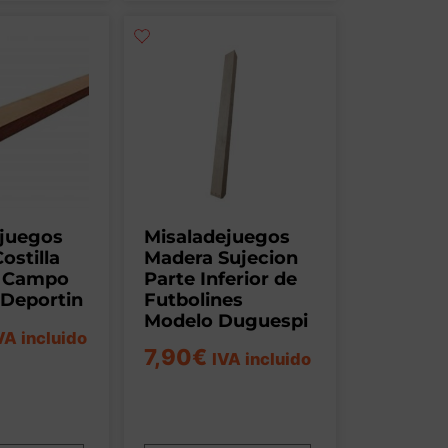
ejuegos
Misaladejuegos
ostilla
Madera Sujecion
n Campo
Parte Inferior de
 Deportin
Futbolines
Modelo Duguespi
VA incluido
7,90
€
IVA incluido