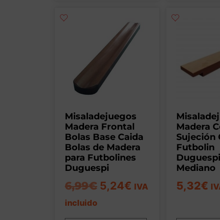
Misaladejuegos
Misalade
Madera Frontal
Madera Co
Bolas Base Caida
Sujeción
Bolas de Madera
Futbolin
para Futbolines
Duguesp
Duguespi
Mediano
6,99
€
5,24
€
5,32
€
IVA
IV
incluido