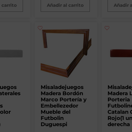
 carrito
Añadir al carrito
Añadir a
juegos
Misaladejuegos
Misalad
aterales
Madera Bordón
Madera L
Marco Portería y
Porteria
es
Embellezedor
Futbolin
olor
Mueble del
Catalan
Futbolin
Rojo(1 u
)
Duguespi
derecha