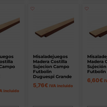
juegos
Misaladejuegos
Misalad
stilla
Madera Costilla
Madera C
 Campo
Sujecion Campo
Sujeció
Futbolin
Futbolin
i
Duguespi Grande
6,60
€
I
5,76
€
IVA incluido
A incluido