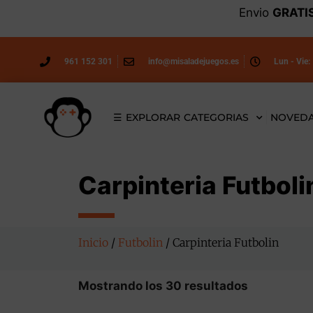
Envio
GRATI
961 152 301
info@misaladejuegos.es
Lun - Vie:
☰ EXPLORAR CATEGORIAS
NOVED
Carpinteria Futboli
Inicio
/
Futbolin
/ Carpinteria Futbolin
Mostrando los 30 resultados