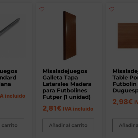
juegos
Misaladejuegos
Misalad
andard
Galleta Tapa
Table Po
lana
Laterales Madera
Futbolin
para Futbolines
Duguesp
A incluido
Futper (1 unidad)
2,98
€
I
2,81
€
IVA incluido
 carrito
Añadir al carrito
Añadir a