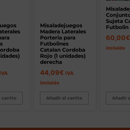
Misalad
Conjunt
Sujeta 
juegos
Misaladejuegos
Futbolin
aterales
Madera Laterales
60,00
€
para
Porteria para
es
Futbolines
incluido
Cordoba
Catalan Cordoba
nidades)
Rojo (1 unidades)
derecha
44,09
€
IVA
IVA
incluido
 carrito
Añadir al carrito
Añadir a