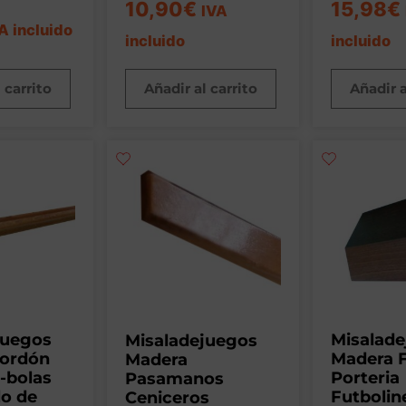
10,90
€
15,98
€
IVA
A incluido
incluido
incluido
 carrito
Añadir al carrito
Añadir a
juegos
Misalad
Misaladejuegos
ordón
Madera 
Madera
-bolas
Porteria
Pasamanos
lo de
Futbolin
Ceniceros