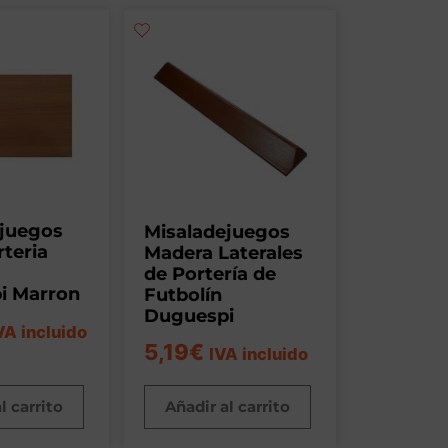
ejuegos
Misaladejuegos
rteria
Madera Laterales
de Portería de
i Marron
Futbolín
Duguespi
VA incluido
5,19
€
IVA incluido
l carrito
Añadir al carrito