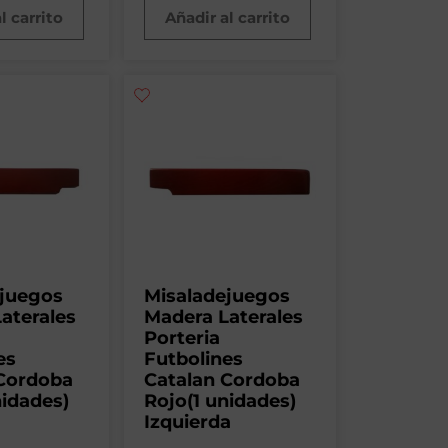
l carrito
Añadir al carrito
ejuegos
Misaladejuegos
aterales
Madera Laterales
Porteria
es
Futbolines
 Cordoba
Catalan Cordoba
nidades)
Rojo(1 unidades)
Izquierda