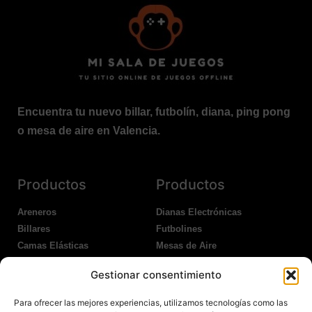
Encuentra tu nuevo billar, futbolín, diana, ping pong
o mesa de aire en Valencia.
Productos
Productos
Areneros
Dianas Electrónicas
Billares
Futbolines
Camas Elásticas
Mesas de Aire
Coches Kart
Ping Pong Interior
Gestionar consentimiento
Columpios
Ping Pong Exterior
Para ofrecer las mejores experiencias, utilizamos tecnologías como las