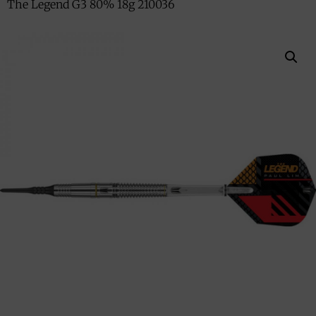
The Legend G3 80% 18g 210036