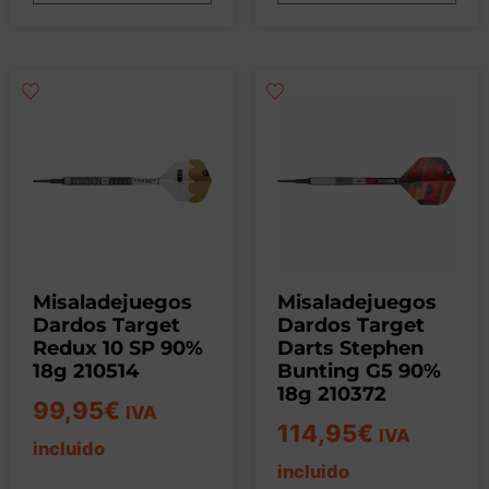
Misaladejuegos
Misaladejuegos
Dardos Target
Dardos Target
Redux 10 SP 90%
Darts Stephen
18g 210514
Bunting G5 90%
18g 210372
99,95
€
IVA
114,95
€
IVA
incluido
incluido