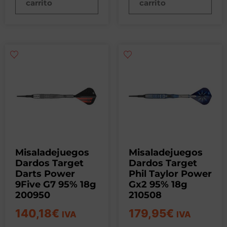
carrito
carrito
Misaladejuegos
Misaladejuegos
Dardos Target
Dardos Target
Darts Power
Phil Taylor Power
9Five G7 95% 18g
Gx2 95% 18g
200950
210508
140,18
€
179,95
€
IVA
IVA