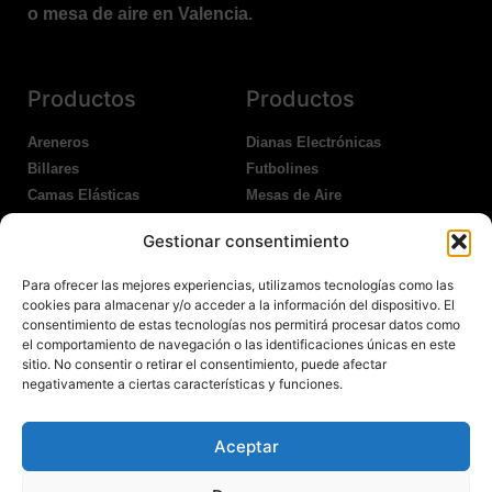
o mesa de aire en Valencia.
Productos
Productos
Areneros
Dianas Electrónicas
Billares
Futbolines
Camas Elásticas
Mesas de Aire
Coches Kart
Ping Pong Interior
Gestionar consentimiento
Columpios
Ping Pong Exterior
Para ofrecer las mejores experiencias, utilizamos tecnologías como las
Nosotros
Legales
cookies para almacenar y/o acceder a la información del dispositivo. El
consentimiento de estas tecnologías nos permitirá procesar datos como
el comportamiento de navegación o las identificaciones únicas en este
Atención al Cliente
Aviso Legal
sitio. No consentir o retirar el consentimiento, puede afectar
Garantías
Política de Privacidad
negativamente a ciertas características y funciones.
Contacto
Política de Cookies
Política Devoluciones
Polítíca de RRSS
Aceptar
Transporte y Entrega