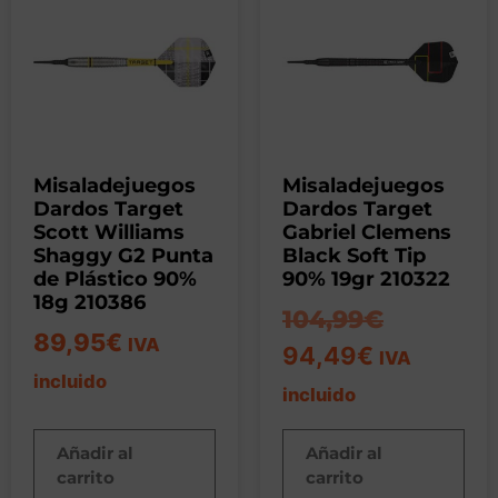
Misaladejuegos
Misaladejuegos
Dardos Target
Dardos Target
Scott Williams
Gabriel Clemens
Shaggy G2 Punta
Black Soft Tip
de Plástico 90%
90% 19gr 210322
18g 210386
104,99
€
89,95
€
IVA
94,49
€
IVA
incluido
incluido
Añadir al
Añadir al
carrito
carrito