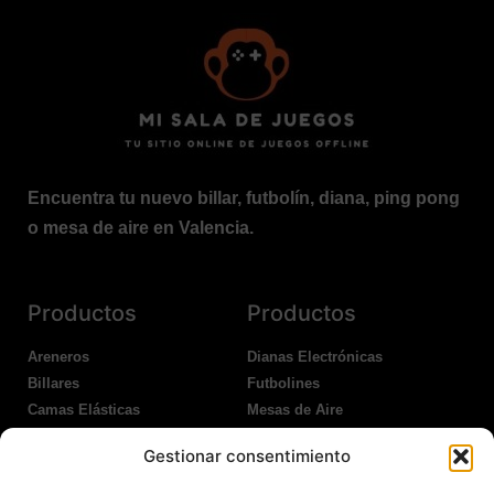
Encuentra tu nuevo billar, futbolín, diana, ping pong
o mesa de aire en Valencia.
Productos
Productos
Areneros
Dianas Electrónicas
Billares
Futbolines
Camas Elásticas
Mesas de Aire
Coches Kart
Ping Pong Interior
Gestionar consentimiento
Columpios
Ping Pong Exterior