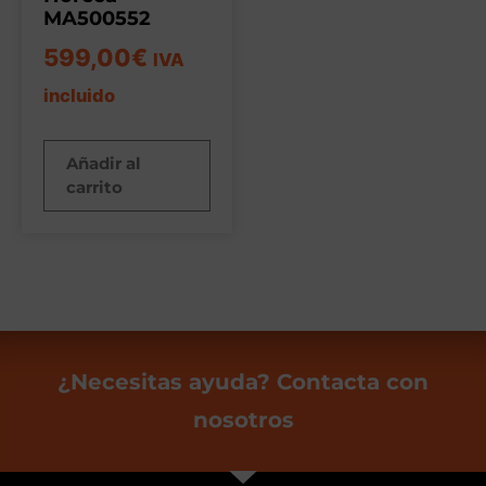
MA500552
599,00
€
IVA
incluido
Añadir al
carrito
¿Necesitas ayuda? Contacta con
nosotros