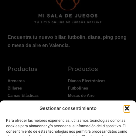
Encuentra tu nuevo billar, futbolín, diana, ping pong
o mesa de aire en Valencia.
Productos
Productos
Areneros
Dianas Electrónicas
Billares
Futbolines
Camas Elásticas
Mesas de Aire
Coches Kart
Ping Pong Interior
Gestionar consentimiento
Columpios
Ping Pong Exterior
Para ofrecer las mejores experiencias, utilizamos tecnologías como las
Nosotros
Legales
cookies para almacenar y/o acceder a la información del dispositivo. El
consentimiento de estas tecnologías nos permitirá procesar datos como