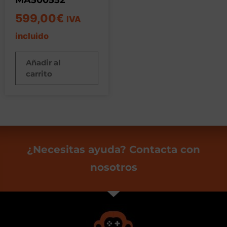
599,00
€
IVA
incluido
Añadir al
carrito
¿Necesitas ayuda? Contacta con
nosotros