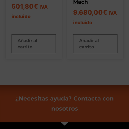
Mach
501,80
€
IVA
9.680,00
€
IVA
incluido
incluido
Añadir al
Añadir al
carrito
carrito
¿Necesitas ayuda? Contacta con
nosotros