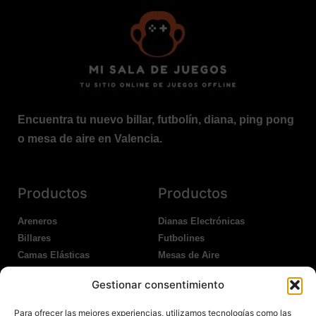
Encuentra tu nuevo billar, futbolín, diana, ping pong
o mesa de aire en Valencia.
Productos
Productos
Areneros
Dianas Electrónicas
Billares
Futbolines
Camas Elásticas
Mesas de Aire
Coches Kart
Ping Pong Interior
Gestionar consentimiento
Columpios
Ping Pong Exterior
Para ofrecer las mejores experiencias, utilizamos tecnologías como las