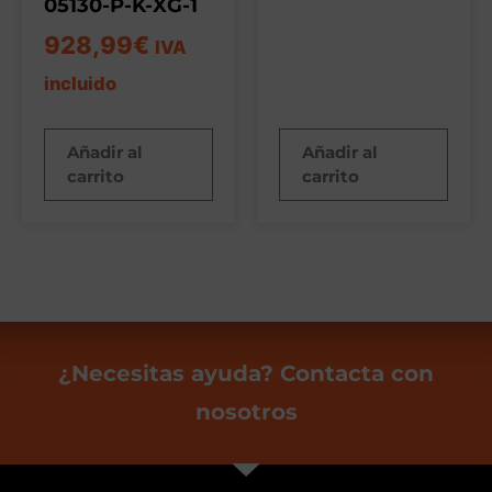
05130-P-K-XG-1
928,99
€
IVA
incluido
Añadir al
Añadir al
carrito
carrito
¿Necesitas ayuda? Contacta con
nosotros