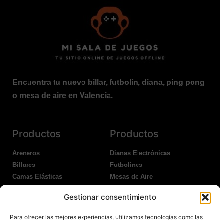
Encuentra tu nuevo billar, futbolín, diana, ping pong
o mesa de aire en Valencia.
Productos
Productos
Areneros
Dianas Electrónicas
Billares
Futbolines
Camas Elásticas
Mesas de Aire
Coches Kart
Ping Pong Interior
Gestionar consentimiento
Columpios
Ping Pong Exterior
Para ofrecer las mejores experiencias, utilizamos tecnologías como las