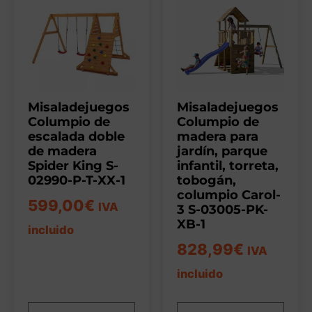
Misaladejuegos
Misaladejuegos
Columpio de
Columpio de
escalada doble
madera para
de madera
jardín, parque
Spider King S-
infantil, torreta,
02990-P-T-XX-1
tobogán,
columpio Carol-
599,00
€
IVA
3 S-03005-PK-
XB-1
incluido
828,99
€
IVA
incluido