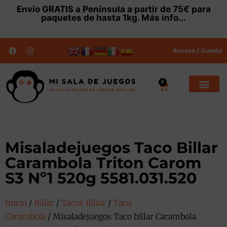
Envio
GRATIS
a Península a partir de 75€ para
paquetes de hasta 1kg.
Más info...
Acceso / Cuenta
0
Misaladejuegos Taco Billar
Carambola Triton Carom
S3 Nº1 520g 5581.031.520
Inicio
/
Billar
/
Tacos Billar
/
Taco
Carambola
/ Misaladejuegos Taco billar Carambola