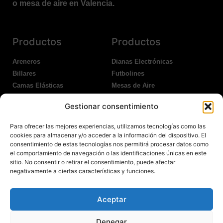
o mesa de aire en Valencia.
Productos
Productos
Areneros
Dianas Electrónicas
Billares
Futbolines
Camas Elásticas
Mesas de Aire
Coches Kart
Ping Pong Interior
Gestionar consentimiento
Columpios
Ping Pong Exterior
Para ofrecer las mejores experiencias, utilizamos tecnologías como las
Nosotros
Legales
cookies para almacenar y/o acceder a la información del dispositivo. El
consentimiento de estas tecnologías nos permitirá procesar datos como
el comportamiento de navegación o las identificaciones únicas en este
Atención al Cliente
Aviso Legal
sitio. No consentir o retirar el consentimiento, puede afectar
Garantías
Política de Privacidad
negativamente a ciertas características y funciones.
Contacto
Política de Cookies
Política Devoluciones
Polítíca de RRSS
Aceptar
Transporte y Entrega
Denegar