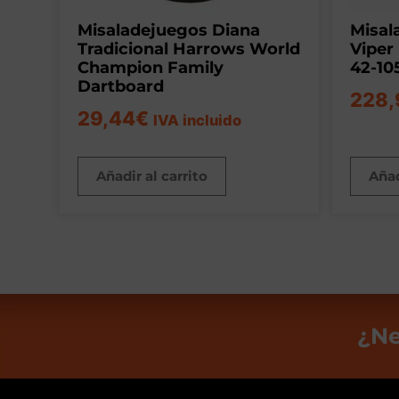
Misaladejuegos Diana
Misal
Tradicional Harrows World
Viper
Champion Family
42-10
Dartboard
228,
29,44
€
IVA incluido
Añadir al carrito
Añad
¿Ne