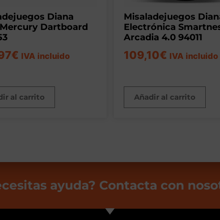
adejuegos Diana
Misaladejuegos Dian
 Mercury Dartboard
Electrónica Smartne
53
Arcadia 4.0 94011
97
€
109,10
€
IVA incluido
IVA incluido
ir al carrito
Añadir al carrito
cesitas ayuda? Contacta con noso