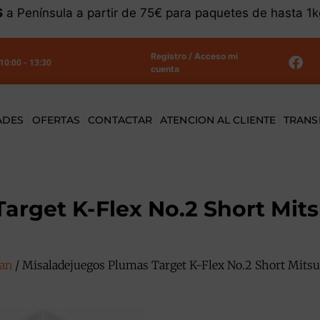
S
a Península a partir de 75€ para paquetes de hasta 1
Registro / Acceso mi
 10:00 - 13:30
cuenta
ADES
OFERTAS
CONTACTAR
ATENCION AL CLIENTE
TRANS
arget K-Flex No.2 Short Mi
pan
/ Misaladejuegos Plumas Target K-Flex No.2 Short Mit