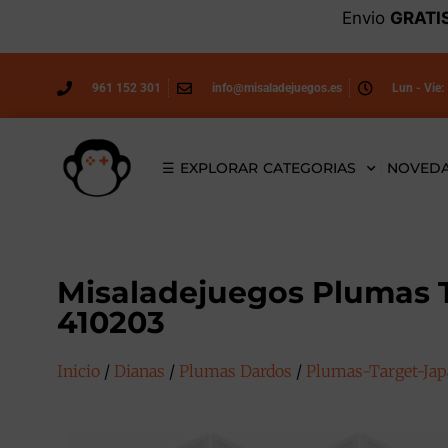
Envio
GRATI
961 152 301
info@misaladejuegos.es
Lun - Vie:
☰ EXPLORAR CATEGORIAS
NOVED
Misaladejuegos Plumas T
410203
Inicio
/
Dianas
/
Plumas Dardos
/
Plumas-Target-Ja