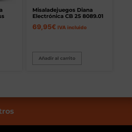
a
Misaladejuegos Diana
ss
Electrónica CB 25 8089.01
69,95
€
IVA incluido
Añadir al carrito
tros