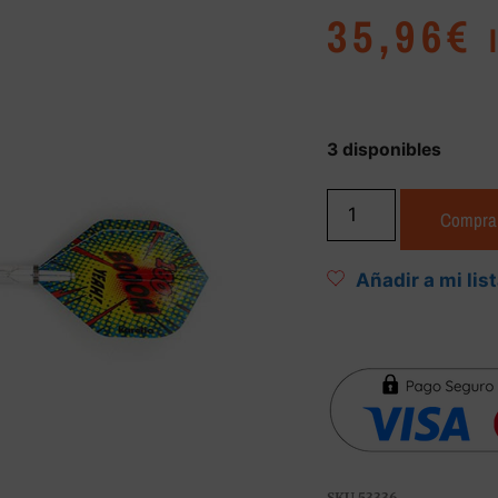
35,96
€
3 disponibles
Compra
Añadir a mi lis
SKU
53336