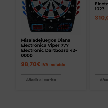
Elect
1023
310,
Misaladejuegos Diana
Electrónica Viper 777
Electronic Dartboard 42-
0000
98,70
€
IVA incluido
Añadir al carrito
Añad