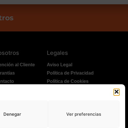
tros
osotros
Legales
ención al Cliente
Aviso Legal
rantías
Política de Privacidad
ntacto
Política de Cookies
lítica Devoluciones
Polítíca de RRSS
ansporte y Entrega
Denegar
Ver preferencias