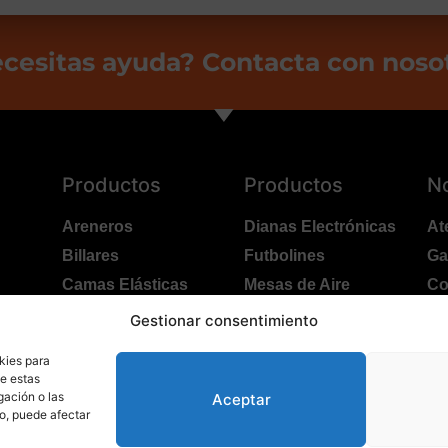
cesitas ayuda? Contacta con noso
Productos
Productos
N
Areneros
Dianas Electrónicas
At
Billares
Futbolines
Ga
Camas Elásticas
Mesas de Aire
Co
Coches Kart
Ping Pong Interior
Po
Gestionar consentimiento
Columpios
Ping Pong Exterior
Tr
kies para
de estas
gación o las
Aceptar
to, puede afectar