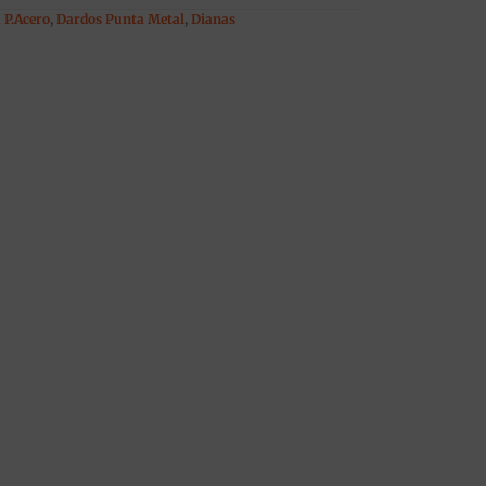
 P.Acero
,
Dardos Punta Metal
,
Dianas