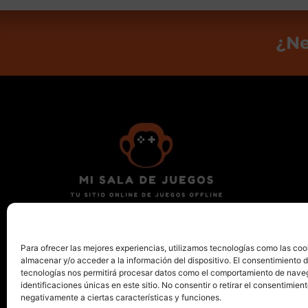
¿Ne
Encuentra tu nuevo billar, futbolín, diana,
ping pong o mesa de aire en Valencia.
Para ofrecer las mejores experiencias, utilizamos tecnologías como las coo
almacenar y/o acceder a la información del dispositivo. El consentimiento 
tecnologías nos permitirá procesar datos como el comportamiento de nave
identificaciones únicas en este sitio. No consentir o retirar el consentimien
negativamente a ciertas características y funciones.