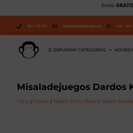
Envio
GRATI
961 152 301
info@misaladejuegos.es
Lun - Vie:
☰ EXPLORAR CATEGORIAS
NOVED
Misaladejuegos Dardos K
Inicio
/
Dianas
/
Dardos Punta Metal
/
Dardos Karella