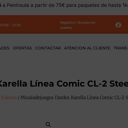
S
a Península a partir de 75€ para paquetes de hasta 1
Registro / Acceso mi
 10:00 - 13:30
cuenta
ADES
OFERTAS
CONTACTAR
ATENCION AL CLIENTE
TRANS
arella Línea Comic CL-2 Stee
 P.Acero
/ Misaladejuegos Dardos Karella Línea Comic CL-2 S