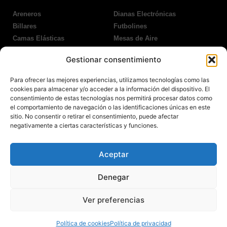
Areneros
Dianas Electrónicas
Billares
Futbolines
Camas Elásticas
Mesas de Aire
Coches Kart
Ping Pong Interior
Gestionar consentimiento
Columpios
Ping Pong Exterior
Para ofrecer las mejores experiencias, utilizamos tecnologías como las
Nosotros
Legales
cookies para almacenar y/o acceder a la información del dispositivo. El
consentimiento de estas tecnologías nos permitirá procesar datos como
el comportamiento de navegación o las identificaciones únicas en este
Atención al Cliente
Aviso Legal
sitio. No consentir o retirar el consentimiento, puede afectar
Garantías
Política de Privacidad
negativamente a ciertas características y funciones.
Contacto
Política de Cookies
Política Devoluciones
Polítíca de RRSS
Aceptar
Transporte y Entrega
Denegar
Ver preferencias
© 2022 Todos los derechos reservados.
Política de cookies
Política de privacidad