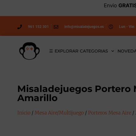
Envio
GRATI
961 152 301
info@misaladejuegos.es
Lun - Vie:
☰ EXPLORAR CATEGORIAS
NOVED
Misaladejuegos Portero 
Amarillo
Inicio
/
Mesa Aire/Multijuego
/
Porteros Mesa Aire
/ 