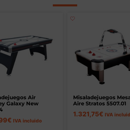
adejuegos Air
Misaladejuegos Mes
ey Galaxy New
Aire Stratos 5507.01
4
1.321,75
€
IVA inclui
99
€
IVA incluido