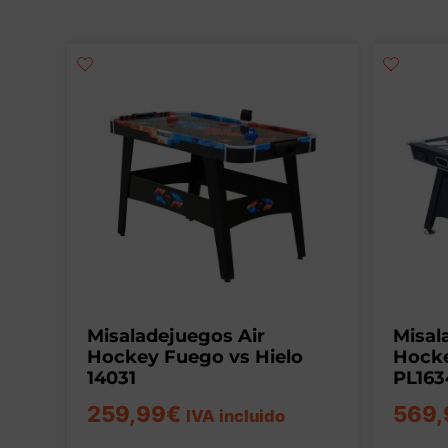
Misaladejuegos Air
Misal
Hockey Fuego vs Hielo
Hock
14031
PL163
259,99
€
569,
IVA incluido