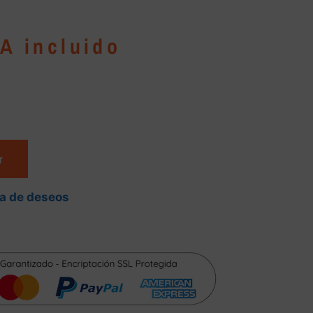
VA incluido
r
ta de deseos