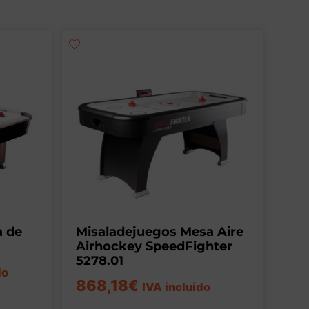
a de
Misaladejuegos Mesa Aire
Airhockey SpeedFighter
5278.01
do
868,18
€
IVA incluido