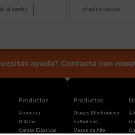
ir al carrito
Añadir al carrito
cesitas ayuda? Contacta con noso
Productos
Productos
N
Areneros
Dianas Electrónicas
At
Billares
Futbolines
Ga
Camas Elásticas
Mesas de Aire
Co