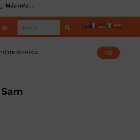
kg.
Más info...
0
PORTE-ENTREGA
y Sam