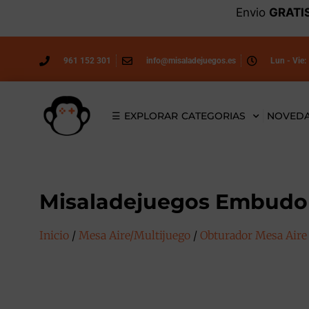
Envio
GRATI
961 152 301
info@misaladejuegos.es
Lun - Vie:
☰ EXPLORAR CATEGORIAS
NOVED
Misaladejuegos Embudo 
Inicio
/
Mesa Aire/Multijuego
/
Obturador Mesa Aire