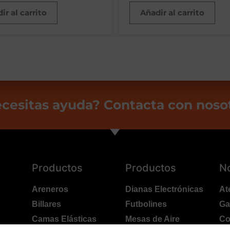
ir al carrito
Añadir al carrito
cesitas ayuda? Contacta con noso
Productos
Productos
N
Areneros
Dianas Electrónicas
At
Billares
Futbolines
Ga
Camas Elásticas
Mesas de Aire
Co