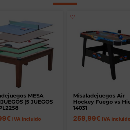
adejuegos MESA
Misaladejuegos Air
IJUEGOS (5 JUEGOS
Hockey Fuego vs Hie
 PL2258
14031
99
€
259,99
€
IVA incluido
IVA incluid