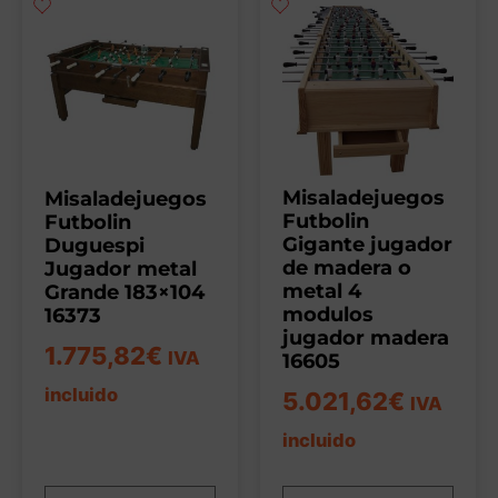
Misaladejuegos
Misaladejuegos
Futbolin
Futbolin
Gigante jugador
Duguespi
de madera o
Jugador metal
metal 4
Grande 183×104
modulos
16373
jugador madera
1.775,82
€
IVA
16605
incluido
5.021,62
€
IVA
incluido