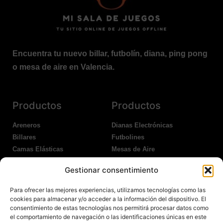
Encuentra tu nuevo billar, futbolín, diana, ping pong
o mesa de aire en Valencia.
Productos
Productos
Areneros
Dianas Electrónicas
Billares
Futbolines
Camas Elásticas
Mesas de Aire
Coches Kart
Ping Pong Interior
Gestionar consentimiento
Columpios
Ping Pong Exterior
Para ofrecer las mejores experiencias, utilizamos tecnologías como las
Nosotros
Legales
cookies para almacenar y/o acceder a la información del dispositivo. El
consentimiento de estas tecnologías nos permitirá procesar datos como
el comportamiento de navegación o las identificaciones únicas en este
Atención al Cliente
Aviso Legal