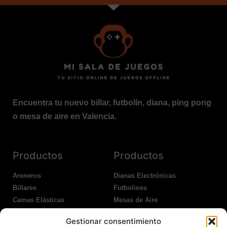
Encuentra tu nuevo billar, futbolín, diana, ping pong
o mesa de aire en Valencia.
Productos
Productos
Areneros
Dianas Electrónicas
Billares
Futbolines
Camas Elásticas
Mesas de Aire
Coches Kart
Ping Pong Interior
Gestionar consentimiento
Columpios
Ping Pong Exterior