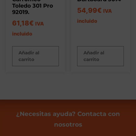
Toledo 301 Pro
54,99
€
IVA
92019.
incluido
61,18
€
IVA
incluido
Añadir al
Añadir al
carrito
carrito
¿Necesitas ayuda? Contacta con
nosotros