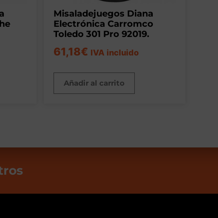
a
Misaladejuegos Diana
The
Electrónica Carromco
Toledo 301 Pro 92019.
61,18
€
IVA incluido
Añadir al carrito
tros