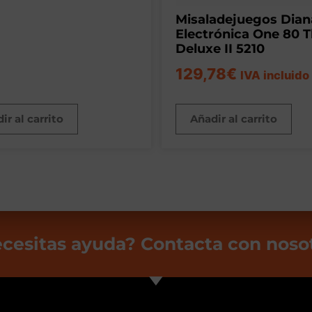
Misaladejuegos Dian
Electrónica One 80 
Deluxe II 5210
129,78
€
IVA incluido
ir al carrito
Añadir al carrito
cesitas ayuda? Contacta con noso