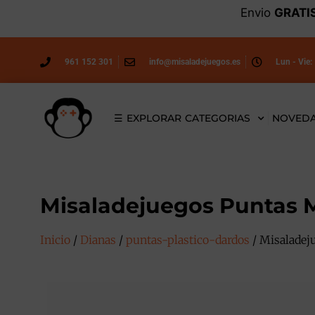
Envio
GRATI
961 152 301
info@misaladejuegos.es
Lun - Vie:
☰ EXPLORAR CATEGORIAS
NOVED
Misaladejuegos Puntas 
Inicio
/
Dianas
/
puntas-plastico-dardos
/ Misaladej