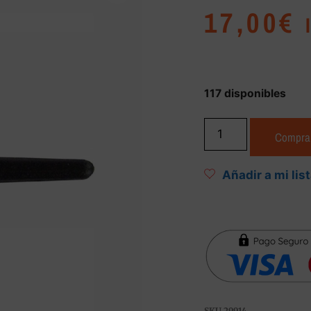
17,00
€
117 disponibles
Compra
Añadir a mi lis
SKU
29914