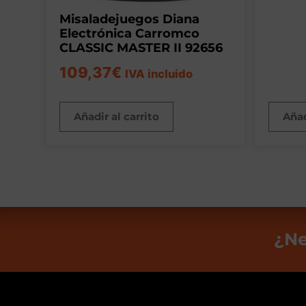
Misaladejuegos Diana
Electrónica Carromco
CLASSIC MASTER II 92656
109,37
€
IVA incluido
Añadir al carrito
Añad
¿Ne