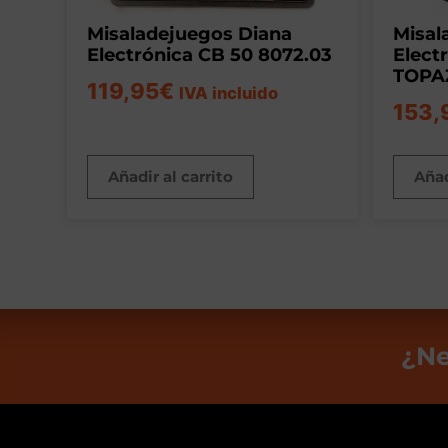
Misaladejuegos Diana
Misal
Electrónica CB 50 8072.03
Elect
TOPAZ
119,95
€
IVA incluido
153,
Añadir al carrito
Añad
¿Ne