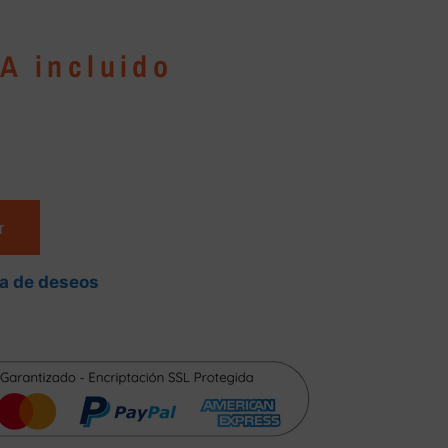
VA incluido
r
ta de deseos