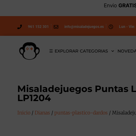
Envio
GRATI
961 152 301
info@misaladejuegos.es
Lun - Vie:
☰ EXPLORAR CATEGORIAS
NOVED
Misaladejuegos Puntas 
LP1204
Inicio
/
Dianas
/
puntas-plastico-dardos
/ Misaladej