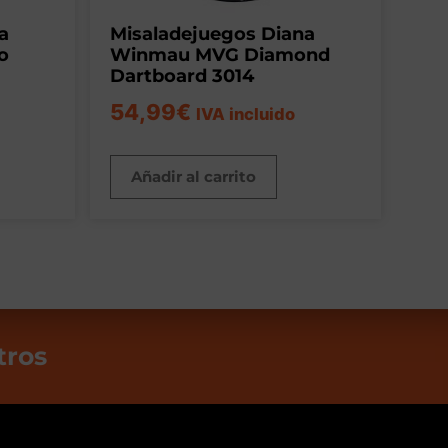
a
Misaladejuegos Diana
o
Winmau MVG Diamond
Dartboard 3014
54,99
€
IVA incluido
Añadir al carrito
tros