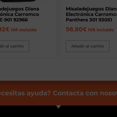
adejuegos Diana
Misaladejuegos Dian
rónica Carromco
Electrónica Carromc
-901 92966
Panthera 301 93051
92
€
56,80
€
IVA incluido
IVA incluido
ir al carrito
Añadir al carrito
cesitas ayuda? Contacta con noso