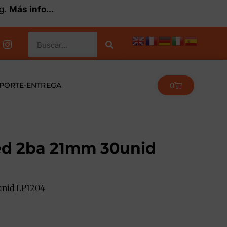
kg.
Más info...
0
PORTE-ENTREGA
ed 2ba 21mm 30unid
unid LP1204