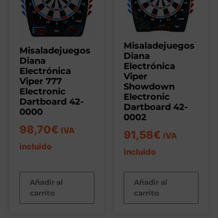
Misaladejuegos
Misaladejuegos
Diana
Diana
Electrónica
Electrónica
Viper
Viper 777
Showdown
Electronic
Electronic
Dartboard 42-
Dartboard 42-
0000
0002
98,70
€
IVA
91,58
€
IVA
incluido
incluido
Añadir al
Añadir al
carrito
carrito