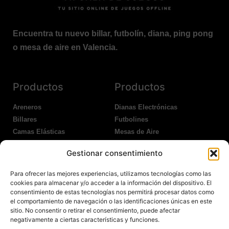
Encuentra tu nuevo billar, futbolín, diana, ping pong
o mesa de aire en Valencia.
Productos
Productos
Areneros
Dianas Electrónicas
Billares
Futbolines
Camas Elásticas
Mesas de Aire
Coches Kart
Ping Pong Interior
Gestionar consentimiento
Columpios
Ping Pong Exterior
Para ofrecer las mejores experiencias, utilizamos tecnologías como las
Nosotros
Legales
cookies para almacenar y/o acceder a la información del dispositivo. El
consentimiento de estas tecnologías nos permitirá procesar datos como
el comportamiento de navegación o las identificaciones únicas en este
Atención al Cliente
Aviso Legal
sitio. No consentir o retirar el consentimiento, puede afectar
Garantías
Política de Privacidad
negativamente a ciertas características y funciones.
Contacto
Política de Cookies