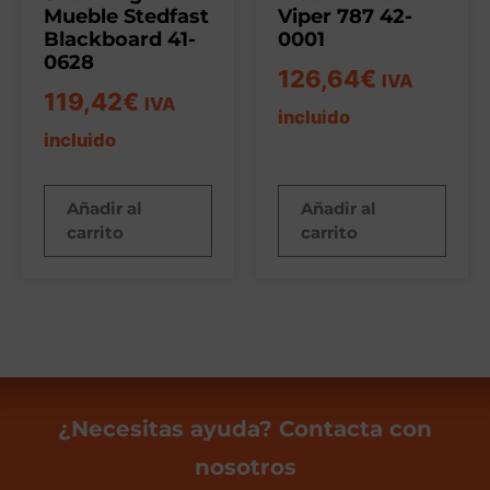
Mueble Stedfast
Viper 787 42-
Blackboard 41-
0001
0628
126,64
€
IVA
119,42
€
IVA
incluido
incluido
Añadir al
Añadir al
carrito
carrito
¿Necesitas ayuda? Contacta con
nosotros