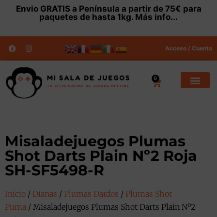
Envio
GRATIS
a Península a partir de 75€ para
paquetes de hasta 1kg.
Más info...
Acceso / Cuenta
0
Misaladejuegos Plumas
Shot Darts Plain Nº2 Roja
SH-SF5498-R
Inicio
/
Dianas
/
Plumas Dardos
/
Plumas Shot
Puma
/ Misaladejuegos Plumas Shot Darts Plain Nº2