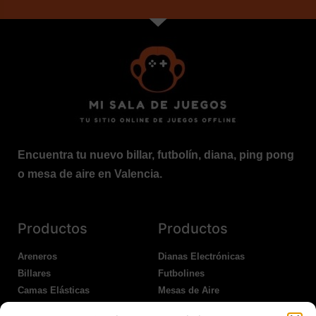
Encuentra tu nuevo billar, futbolín, diana, ping pong
o mesa de aire en Valencia.
Productos
Productos
Areneros
Dianas Electrónicas
Billares
Futbolines
Camas Elásticas
Mesas de Aire
Coches Kart
Ping Pong Interior