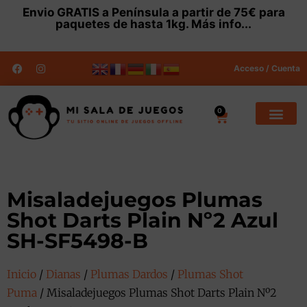
Envio
GRATIS
a Península a partir de 75€ para
paquetes de hasta 1kg.
Más info...
Acceso / Cuenta
0
Misaladejuegos Plumas
Shot Darts Plain Nº2 Azul
SH-SF5498-B
Inicio
/
Dianas
/
Plumas Dardos
/
Plumas Shot
Puma
/ Misaladejuegos Plumas Shot Darts Plain Nº2