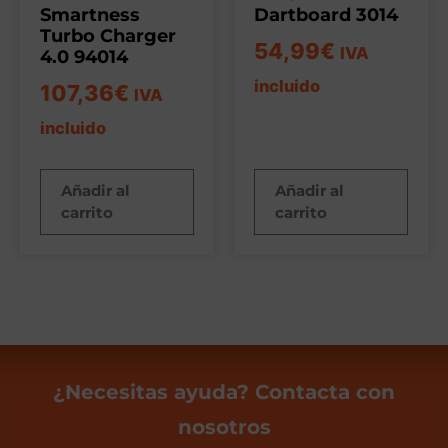
Smartness
Dartboard 3014
Turbo Charger
54,99
€
IVA
4.0 94014
incluido
107,36
€
IVA
incluido
Añadir al
Añadir al
carrito
carrito
¿Necesitas ayuda? Contacta con
nosotros