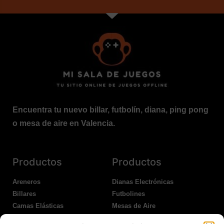
Encuentra tu nuevo billar, futbolín, diana, ping pong
o mesa de aire en Valencia.
Productos
Productos
Areneros
Dianas Electrónicas
Billares
Futbolines
Camas Elásticas
Mesas de Aire
Coches Kart
Ping Pong Interior