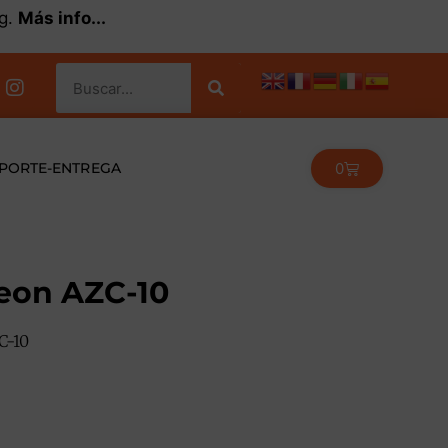
kg.
Más info...
0
PORTE-ENTREGA
eon AZC-10
C-10