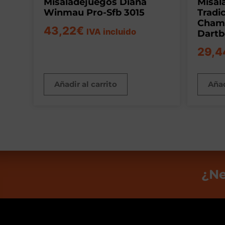
Misaladejuegos Diana
Misal
Winmau Pro-Sfb 3015
Tradi
Champ
43,22
€
IVA incluido
Dartb
29,4
Añadir al carrito
Añad
¿Ne