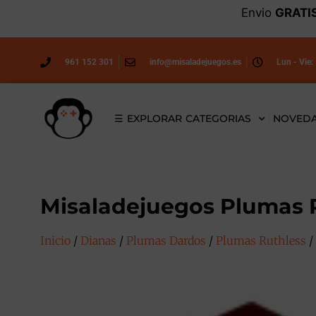
Envio
GRATI
961 152 301
info@misaladejuegos.es
Lun - Vie:
☰ EXPLORAR CATEGORIAS
NOVED
Misaladejuegos Plumas 
Inicio
/
Dianas
/
Plumas Dardos
/
Plumas Ruthless
/