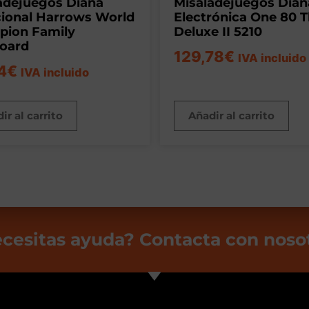
adejuegos Diana
Misaladejuegos Dian
cional Harrows World
Electrónica One 80 
ion Family
Deluxe II 5210
oard
129,78
€
IVA incluido
4
€
IVA incluido
ir al carrito
Añadir al carrito
cesitas ayuda? Contacta con noso