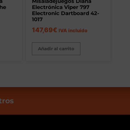
a
Misaladejuegos Diana
The
Electrónica Viper 797
Electronic Dartboard 42-
1017
147,69
€
IVA incluido
Añadir al carrito
tros