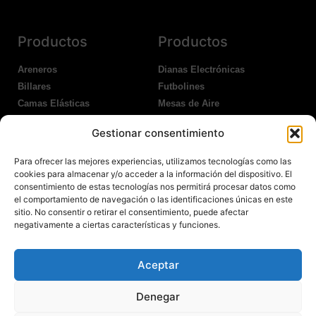
Productos
Productos
Areneros
Dianas Electrónicas
Billares
Futbolines
Camas Elásticas
Mesas de Aire
Coches Kart
Ping Pong Interior
Gestionar consentimiento
Columpios
Ping Pong Exterior
Para ofrecer las mejores experiencias, utilizamos tecnologías como las
Nosotros
Legales
cookies para almacenar y/o acceder a la información del dispositivo. El
consentimiento de estas tecnologías nos permitirá procesar datos como
el comportamiento de navegación o las identificaciones únicas en este
Atención al Cliente
Aviso Legal
sitio. No consentir o retirar el consentimiento, puede afectar
Garantías
Política de Privacidad
negativamente a ciertas características y funciones.
Contacto
Política de Cookies
Política Devoluciones
Polítíca de RRSS
Aceptar
Transporte y Entrega
Denegar