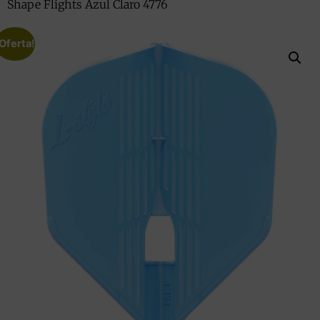
Shape Flights Azul Claro 4776
Oferta!