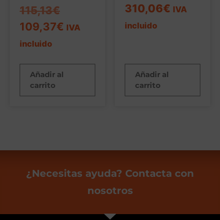
310,06
€
115,13
€
IVA
109,37
€
incluido
IVA
incluido
Añadir al
Añadir al
carrito
carrito
¿Necesitas ayuda? Contacta con
nosotros