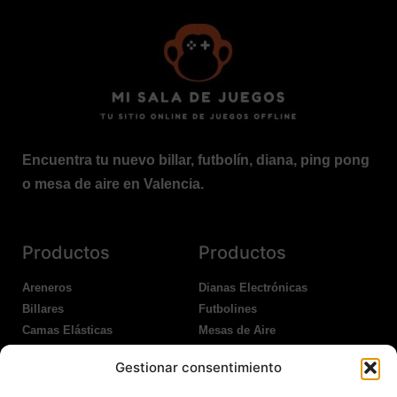
Encuentra tu nuevo billar, futbolín, diana, ping pong
o mesa de aire en Valencia.
Productos
Productos
Areneros
Dianas Electrónicas
Billares
Futbolines
Camas Elásticas
Mesas de Aire
Coches Kart
Ping Pong Interior
Gestionar consentimiento
Columpios
Ping Pong Exterior