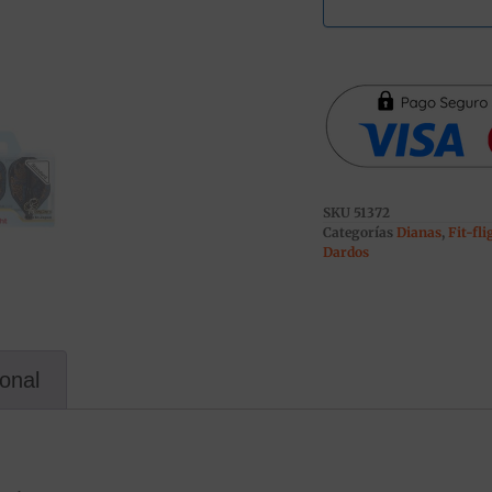
SKU
51372
Categorías
Dianas
,
Fit-fl
Dardos
ional