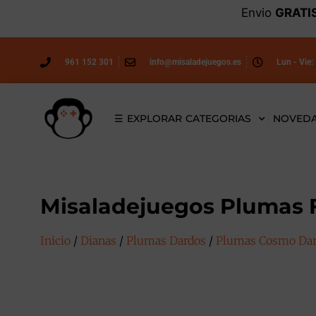
Envio
GRATI
961 152 301
info@misaladejuegos.es
Lun - Vie:
☰ EXPLORAR CATEGORIAS
NOVED
Misaladejuegos Plumas F
Inicio
/
Dianas
/
Plumas Dardos
/
Plumas Cosmo Dart