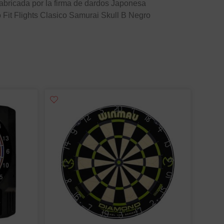
Fabricada por la firma de dardos Japonesa
Fit Flights Clasico Samurai Skull B Negro