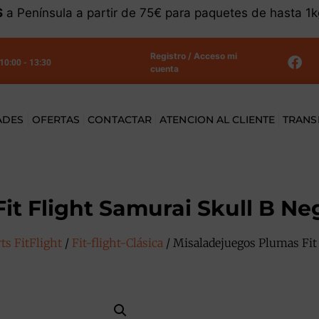
S
a Península a partir de 75€ para paquetes de hasta 1
Registro / Acceso mi
 10:00 - 13:30
cuenta
ADES
OFERTAS
CONTACTAR
ATENCION AL CLIENTE
TRANS
it Flight Samurai Skull B Ne
s FitFlight
/
Fit-flight-Clásica
/ Misaladejuegos Plumas Fit 