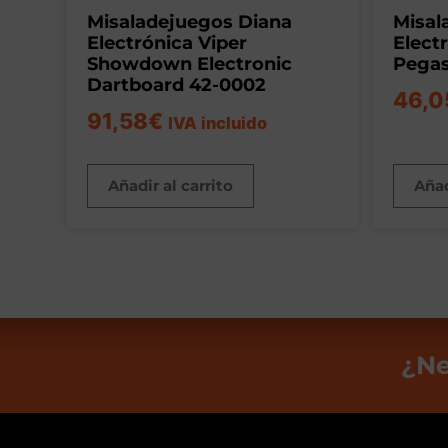
Misaladejuegos Diana
Misal
Electrónica Viper
Elect
Showdown Electronic
Pegas
Dartboard 42-0002
46,0
91,58
€
IVA incluido
Añadir al carrito
Añad
¿Ne