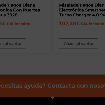
adejuegos Diana
Misaladejuegos Dian
ronica Con Puertas
Electrónica Smartne
us 3928
Turbo Charger 4.0 9
5
€
107,36
€
IVA incluido
IVA incluido
ir al carrito
Añadir al carrito
cesitas ayuda? Contacta con noso