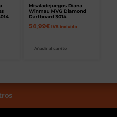
a
Misaladejuegos Diana
ss
Winmau MVG Diamond
4014
Dartboard 3014
54,99
€
IVA incluido
Añadir al carrito
tros