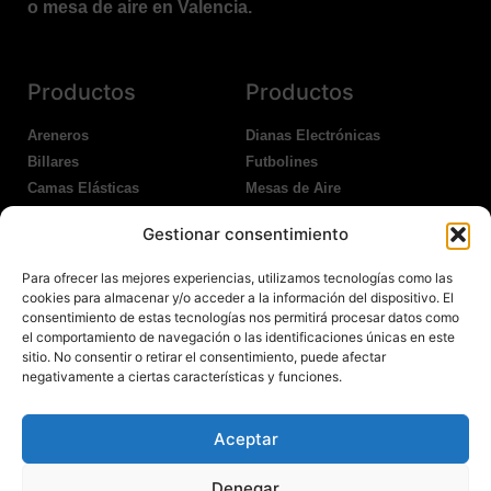
o mesa de aire en Valencia.
Productos
Productos
Areneros
Dianas Electrónicas
Billares
Futbolines
Camas Elásticas
Mesas de Aire
Coches Kart
Ping Pong Interior
Gestionar consentimiento
Columpios
Ping Pong Exterior
Para ofrecer las mejores experiencias, utilizamos tecnologías como las
Nosotros
Legales
cookies para almacenar y/o acceder a la información del dispositivo. El
consentimiento de estas tecnologías nos permitirá procesar datos como
el comportamiento de navegación o las identificaciones únicas en este
Atención al Cliente
Aviso Legal
sitio. No consentir o retirar el consentimiento, puede afectar
Garantías
Política de Privacidad
negativamente a ciertas características y funciones.
Contacto
Política de Cookies
Política Devoluciones
Polítíca de RRSS
Aceptar
Transporte y Entrega
Denegar