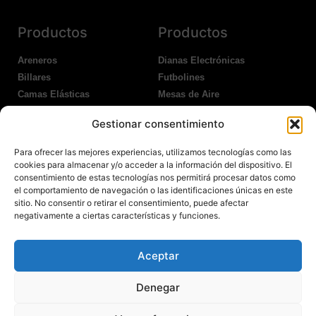
Productos
Productos
Areneros
Dianas Electrónicas
Billares
Futbolines
Camas Elásticas
Mesas de Aire
Coches Kart
Ping Pong Interior
Gestionar consentimiento
Columpios
Ping Pong Exterior
Para ofrecer las mejores experiencias, utilizamos tecnologías como las
Nosotros
Legales
cookies para almacenar y/o acceder a la información del dispositivo. El
consentimiento de estas tecnologías nos permitirá procesar datos como
el comportamiento de navegación o las identificaciones únicas en este
Atención al Cliente
Aviso Legal
sitio. No consentir o retirar el consentimiento, puede afectar
Garantías
Política de Privacidad
negativamente a ciertas características y funciones.
Contacto
Política de Cookies
Política Devoluciones
Polítíca de RRSS
Aceptar
Transporte y Entrega
Denegar