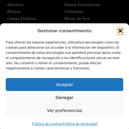
Areneros
Dianas Electrónicas
Billares
Futbolines
Camas Elásticas
Mesas de Aire
Coches Kart
Ping Pong Interior
Gestionar consentimiento
Columpios
Ping Pong Exterior
Para ofrecer las mejores experiencias, utilizamos tecnologías como las
Nosotros
Legales
cookies para almacenar y/o acceder a la información del dispositivo. El
consentimiento de estas tecnologías nos permitirá procesar datos como
el comportamiento de navegación o las identificaciones únicas en este
Atención al Cliente
Aviso Legal
sitio. No consentir o retirar el consentimiento, puede afectar
Garantías
Política de Privacidad
negativamente a ciertas características y funciones.
Contacto
Política de Cookies
Política Devoluciones
Polítíca de RRSS
Aceptar
Transporte y Entrega
Denegar
Ver preferencias
© 2022 Todos los derechos reservados.
Política de cookies
Política de privacidad