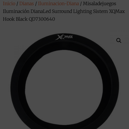
Inicio
/
Dianas
/
Iluminacion-Diana
/ Misaladejuegos
Iluminación DianaLed Surround Lighting Sistem XQMax
Hook Black QD7300640