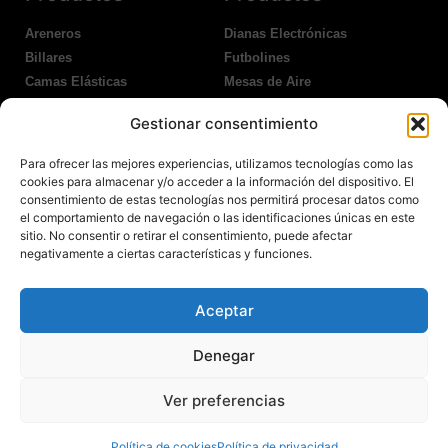
Areneros
Dianas Electrónicas
Billares
Futbolines
Camas Elásticas
Mesas de Aire
Coches Kart
Ping Pong Interior
Gestionar consentimiento
Columpios
Ping Pong Exterior
Para ofrecer las mejores experiencias, utilizamos tecnologías como las
Nosotros
Legales
cookies para almacenar y/o acceder a la información del dispositivo. El
consentimiento de estas tecnologías nos permitirá procesar datos como
el comportamiento de navegación o las identificaciones únicas en este
Atención al Cliente
Aviso Legal
sitio. No consentir o retirar el consentimiento, puede afectar
Garantías
Política de Privacidad
negativamente a ciertas características y funciones.
Contacto
Política de Cookies
Política Devoluciones
Polítíca de RRSS
Aceptar
Transporte y Entrega
Denegar
Ver preferencias
© 2022 Todos los derechos reservados.
Política de cookies
Política de privacidad