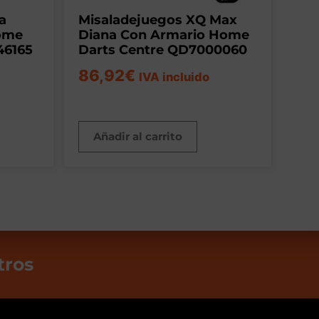
a
Misaladejuegos XQ Max
Home
Diana Con Armario Home
46165
Darts Centre QD7000060
86,92
€
IVA incluido
Añadir al carrito
tros