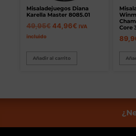
Misaladejuegos Diana
Misal
Karella Master 8085.01
Winma
Champ
49,95
€
44,96
€
IVA
Core 
incluido
89,9
Añadir al carrito
Añad
¿Ne