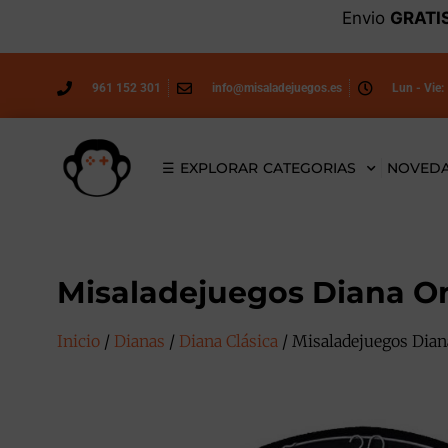
Envio
GRATI
961 152 301
info@misaladejuegos.es
Lun - Vie:
☰ EXPLORAR CATEGORIAS
NOVED
Misaladejuegos Diana One
Inicio
/
Dianas
/
Diana Clásica
/ Misaladejuegos Diana