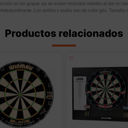
cción es sin grapar asi se evitan molestos rebotes al dar en l
tideslumbrante. Los anillos y araña son de color gris. Tamaño of
Productos relacionados