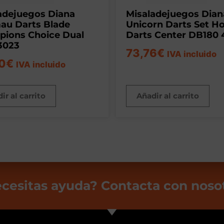
adejuegos Diana
Misaladejuegos Dian
u Darts Blade
Unicorn Darts Set 
ions Choice Dual
Darts Center DB180 
3023
73,76
€
IVA incluido
0
€
IVA incluido
ir al carrito
Añadir al carrito
cesitas ayuda? Contacta con noso