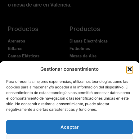
o mesa de aire en Valencia.
Productos
Productos
Areneros
Dianas Electrónicas
Billares
Futbolines
Camas Elásticas
Mesas de Aire
Coches Kart
Ping Pong Interior
Gestionar consentimiento
Columpios
Ping Pong Exterior
Para ofrecer las mejores experiencias, utilizamos tecnologías como las
Nosotros
Legales
cookies para almacenar y/o acceder a la información del dispositivo. El
consentimiento de estas tecnologías nos permitirá procesar datos como
el comportamiento de navegación o las identificaciones únicas en este
Atención al Cliente
Aviso Legal
sitio. No consentir o retirar el consentimiento, puede afectar
Garantías
Política de Privacidad
negativamente a ciertas características y funciones.
Contacto
Política de Cookies
Política Devoluciones
Polítíca de RRSS
Aceptar
Transporte y Entrega