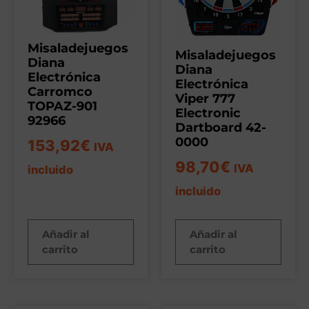
Misaladejuegos
Misaladejuegos
Diana
Diana
Electrónica
Electrónica
Carromco
Viper 777
TOPAZ-901
Electronic
92966
Dartboard 42-
0000
153,92
€
IVA
98,70
€
IVA
incluido
incluido
Añadir al
Añadir al
carrito
carrito