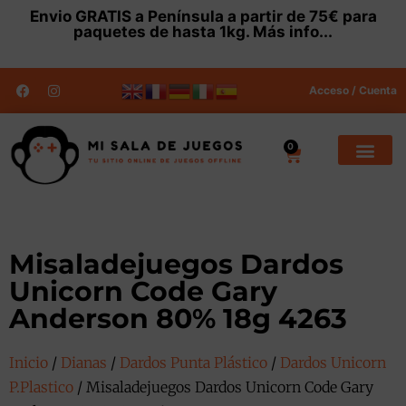
Envio
GRATIS
a Península a partir de 75€ para
paquetes de hasta 1kg.
Más info...
Acceso / Cuenta
0
Misaladejuegos Dardos
Unicorn Code Gary
Anderson 80% 18g 4263
Inicio
/
Dianas
/
Dardos Punta Plástico
/
Dardos Unicorn
P.Plastico
/ Misaladejuegos Dardos Unicorn Code Gary