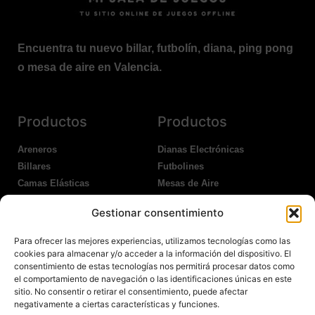
Encuentra tu nuevo billar, futbolín, diana, ping pong
o mesa de aire en Valencia.
Productos
Productos
Areneros
Dianas Electrónicas
Billares
Futbolines
Camas Elásticas
Mesas de Aire
Coches Kart
Ping Pong Interior
Gestionar consentimiento
Columpios
Ping Pong Exterior
Para ofrecer las mejores experiencias, utilizamos tecnologías como las
Nosotros
Legales
cookies para almacenar y/o acceder a la información del dispositivo. El
consentimiento de estas tecnologías nos permitirá procesar datos como
el comportamiento de navegación o las identificaciones únicas en este
Atención al Cliente
Aviso Legal
sitio. No consentir o retirar el consentimiento, puede afectar
Garantías
Política de Privacidad
negativamente a ciertas características y funciones.
Contacto
Política de Cookies