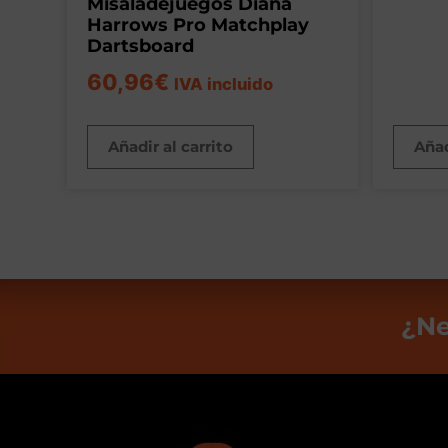
Misaladejuegos Diana
Harrows Pro Matchplay
Dartsboard
60,96
€
IVA incluido
Añadir al carrito
Añad
¿Ne