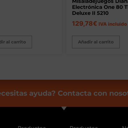
Misaladejuegos Dian
Electrónica One 80 
Deluxe II 5210
129,78
€
IVA incluido
ir al carrito
Añadir al carrito
cesitas ayuda? Contacta con noso