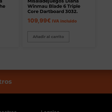
a
Misaladejuegos Diana
The
Winmau Blade 6 Triple
Core Dartboard 3032.
109,99
€
IVA incluido
Añadir al carrito
tros