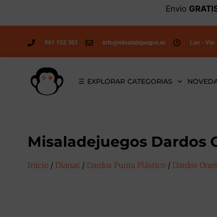
Envio
GRATI
961 152 301
info@misaladejuegos.es
Lun - Vie:
☰ EXPLORAR CATEGORIAS
NOVED
Misaladejuegos Dardos O
Inicio
/
Dianas
/
Dardos Punta Plástico
/
Dardos One8