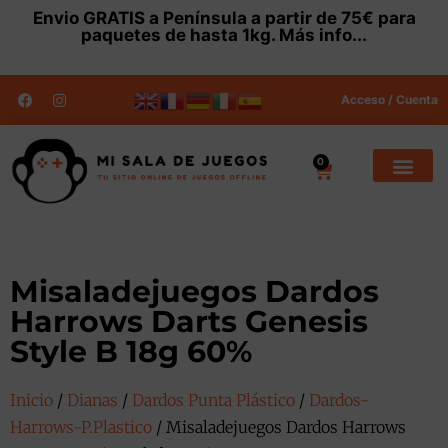
Envio
GRATIS
a Península a partir de 75€ para
paquetes de hasta 1kg.
Más info...
Acceso / Cuenta
0
Misaladejuegos Dardos
Harrows Darts Genesis
Style B 18g 60%
Inicio
/
Dianas
/
Dardos Punta Plástico
/
Dardos-
Harrows-P.Plastico
/ Misaladejuegos Dardos Harrows