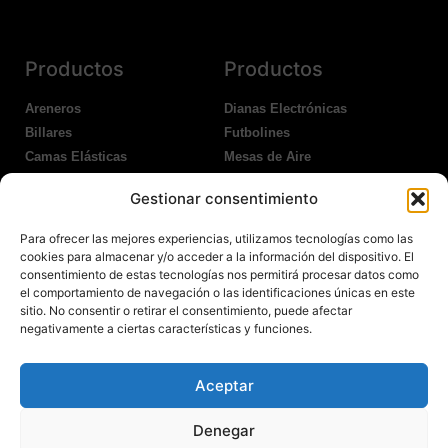
Productos
Productos
Areneros
Dianas Electrónicas
Billares
Futbolines
Camas Elásticas
Mesas de Aire
Coches Kart
Ping Pong Interior
Gestionar consentimiento
Columpios
Ping Pong Exterior
Para ofrecer las mejores experiencias, utilizamos tecnologías como las
Nosotros
Legales
cookies para almacenar y/o acceder a la información del dispositivo. El
consentimiento de estas tecnologías nos permitirá procesar datos como
el comportamiento de navegación o las identificaciones únicas en este
Atención al Cliente
Aviso Legal
sitio. No consentir o retirar el consentimiento, puede afectar
Garantías
Política de Privacidad
negativamente a ciertas características y funciones.
Contacto
Política de Cookies
Política Devoluciones
Polítíca de RRSS
Aceptar
Transporte y Entrega
Denegar