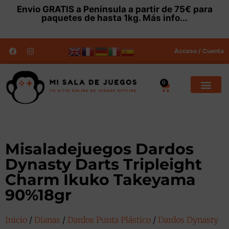
Envio
GRATIS
a Península a partir de 75€ para
paquetes de hasta 1kg.
Más info...
Acceso / Cuenta
0
Misaladejuegos Dardos
Dynasty Darts Tripleight
Charm Ikuko Takeyama
90%18gr
Inicio
/
Dianas
/
Dardos Punta Plástico
/
Dardos Dynasty