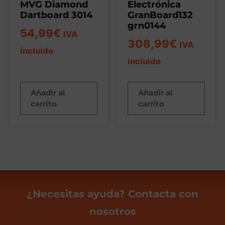
MVG Diamond
Electrónica
Dartboard 3014
GranBoard132
grn0144
54,99
€
IVA
308,99
€
IVA
incluido
incluido
Añadir al
Añadir al
carrito
carrito
¿Necesitas ayuda? Contacta con
nosotros