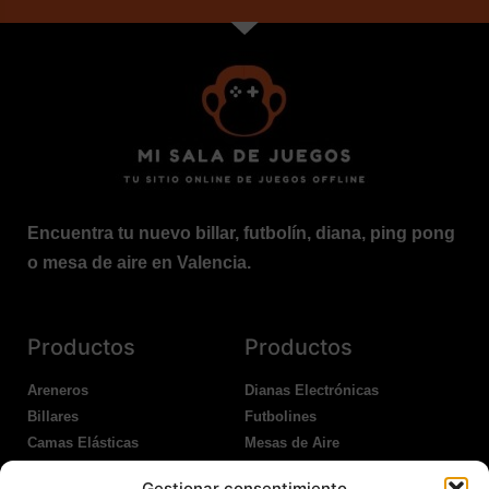
Encuentra tu nuevo billar, futbolín, diana, ping pong
o mesa de aire en Valencia.
Productos
Productos
Areneros
Dianas Electrónicas
Billares
Futbolines
Camas Elásticas
Mesas de Aire
Coches Kart
Ping Pong Interior
Gestionar consentimiento