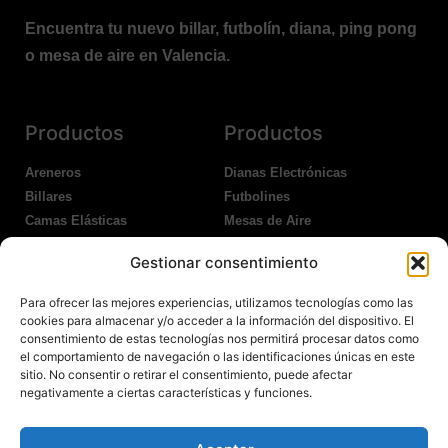
Encuentra tu nuevo billar, futbolín, diana, ping pong
o mesa de aire en Valencia.
Productos
Productos
Areneros
Dianas Electrónicas
Billares
Futbolines
Camas Elásticas
Mesas de Aire
Coches Kart
Ping Pong Interior
Gestionar consentimiento
Columpios
Ping Pong Exterior
Para ofrecer las mejores experiencias, utilizamos tecnologías como las
Nosotros
Legales
cookies para almacenar y/o acceder a la información del dispositivo. El
consentimiento de estas tecnologías nos permitirá procesar datos como
el comportamiento de navegación o las identificaciones únicas en este
Atención al Cliente
Aviso Legal
sitio. No consentir o retirar el consentimiento, puede afectar
Garantías
Política de Privacidad
negativamente a ciertas características y funciones.
Contacto
Política de Cookies
Política Devoluciones
Polítíca de RRSS