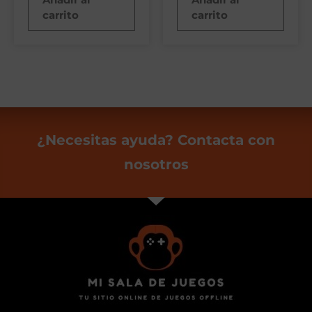
carrito
carrito
¿Necesitas ayuda? Contacta con
nosotros