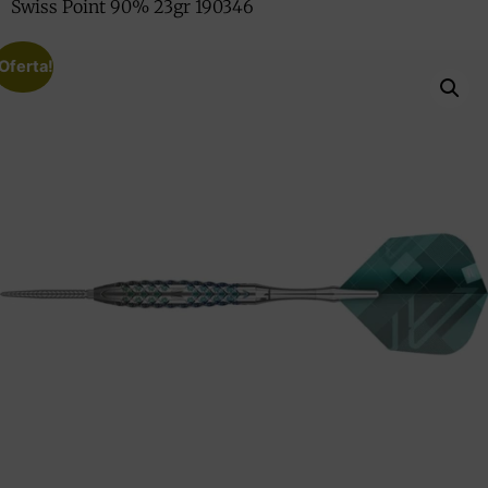
Swiss Point 90% 23gr 190346
Oferta!