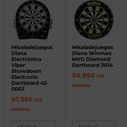
Misaladejuegos
Misaladejuegos
Diana
Diana Winmau
Electrónica
MVG Diamond
Viper
Dartboard 3014
Showdown
54,99
€
IVA
Electronic
Dartboard 42-
incluido
0002
91,58
€
IVA
incluido
Añadir al
Añadir al