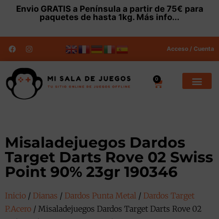
Envio
GRATIS
a Península a partir de 75€ para
paquetes de hasta 1kg.
Más info...
Acceso / Cuenta
0
Misaladejuegos Dardos
Target Darts Rove 02 Swiss
Point 90% 23gr 190346
Inicio
/
Dianas
/
Dardos Punta Metal
/
Dardos Target
P.Acero
/ Misaladejuegos Dardos Target Darts Rove 02