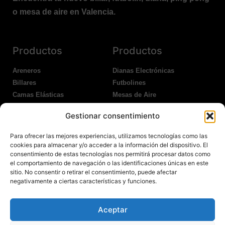
o mesa de aire en Valencia.
Productos
Productos
Areneros
Dianas Electrónicas
Billares
Futbolines
Camas Elásticas
Mesas de Aire
Coches Kart
Ping Pong Interior
Gestionar consentimiento
Columpios
Ping Pong Exterior
Para ofrecer las mejores experiencias, utilizamos tecnologías como las
Nosotros
Legales
cookies para almacenar y/o acceder a la información del dispositivo. El
consentimiento de estas tecnologías nos permitirá procesar datos como
el comportamiento de navegación o las identificaciones únicas en este
Atención al Cliente
Aviso Legal
sitio. No consentir o retirar el consentimiento, puede afectar
Garantías
Política de Privacidad
negativamente a ciertas características y funciones.
Contacto
Política de Cookies
Política Devoluciones
Polítíca de RRSS
Aceptar
Transporte y Entrega