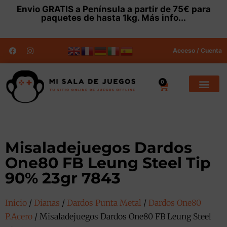
Envio
GRATIS
a Península a partir de 75€ para
paquetes de hasta 1kg.
Más info...
Acceso / Cuenta
0
Misaladejuegos Dardos
One80 FB Leung Steel Tip
90% 23gr 7843
Inicio
/
Dianas
/
Dardos Punta Metal
/
Dardos One80
P.Acero
/ Misaladejuegos Dardos One80 FB Leung Steel