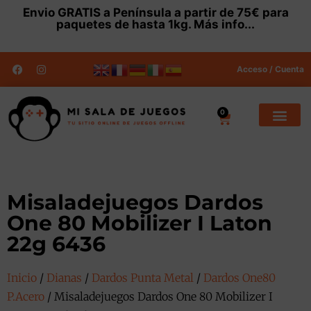
Envio
GRATIS
a Península a partir de 75€ para
paquetes de hasta 1kg.
Más info...
Acceso / Cuenta
0
Misaladejuegos Dardos
One 80 Mobilizer I Laton
22g 6436
Inicio
/
Dianas
/
Dardos Punta Metal
/
Dardos One80
P.Acero
/ Misaladejuegos Dardos One 80 Mobilizer I