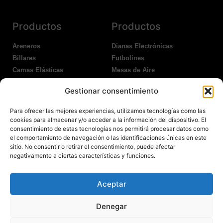
Productos
Productos
Areneros
Dianas Electrónicas
Billares
Futbolines
Camas Elásticas
Mesas de Aire
Coches Kart
Ping Pong Interior
Gestionar consentimiento
Columpios
Ping Pong Exterior
Para ofrecer las mejores experiencias, utilizamos tecnologías como las
Nosotros
Legales
cookies para almacenar y/o acceder a la información del dispositivo. El
consentimiento de estas tecnologías nos permitirá procesar datos como
el comportamiento de navegación o las identificaciones únicas en este
Atención al Cliente
Aviso Legal
sitio. No consentir o retirar el consentimiento, puede afectar
Garantías
Política de Privacidad
negativamente a ciertas características y funciones.
Contacto
Política de Cookies
Política Devoluciones
Polítíca de RRSS
Aceptar
Transporte y Entrega
Denegar